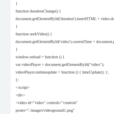
}
function durationChange() {
document.getElementById('duration').innerHTML = video.du
}
function seekVideo() {
document.getElementById('video').currentTime = document.g
}
window.onload = function () {
var videoPlayer = document.getElementById("video");
videoPlayer.ontimeupdate = function () { timeUpdate(); };
};
</script>
<div>
<video id="video" controls="controls"
poster="./images/videoground1.png"