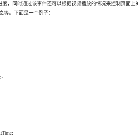
当前的播放进度，同时通过该事件还可以根据视频播放的情况来控制页面
息等。下面是一个例子：
/>
ntTime;