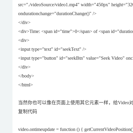
src="./videoSource/video1.mp4" width="450px" height="3
ondurationchange="durationChange()" />
</div>
<div>Time: <span id="time">0</span> of <span id="durati
<div>
<input type="text" id="seekText" />
<input type="button" id="seekBtn" value="Seek Video" oncl
</div>
</body>
</html>
当然你也可以像在页面上使用其它元素一样，给Vide
复制代码
video.ontimeupdate = function () { getCurrentVideoPosition()