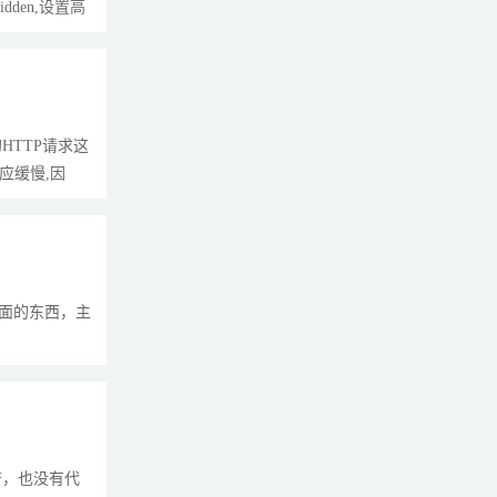
dden,设置高
的HTTP请求这
应缓慢,因
方面的东西，主
符，也没有代