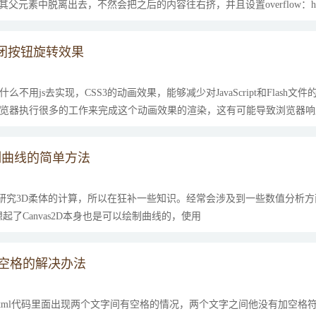
li从其父元素中脱离出去，不然会把之后的内容往右挤，并且设置overflow：hi
关闭按钮旋转效果
不用js去实现，CSS3的动画效果，能够减少对JavaScript和Flash文件
求浏览器执行很多的工作来完成这个动画效果的渲染，这有可能导致浏览器响
家需要考虑清楚。不过这样的...
绘制曲线的简单方法
最近在研究3D柔体的计算，所以在狂补一些知识。经常会涉及到一些数值分析
了Canvas2D本身也是可以绘制曲线的，使用
个空格的解决办法
tml代码里面出现两个文字间有空格的情况，两个文字之间他没有加空格