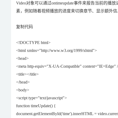
Video对象可以通过ontimeupdate事件来报告
素，例如随着视频播放的进度来切换章节、显示额外信
复制代码
<!DOCTYPE html>
<html xmlns="http://www.w3.org/1999/xhtml">
<head>
<meta http-equiv="X-UA-Compatible" content="IE=Edge" 
<title></title>
</head>
<body>
<script type="text/javascript">
function timeUpdate() {
document.getElementById('time').innerHTML = video.curre