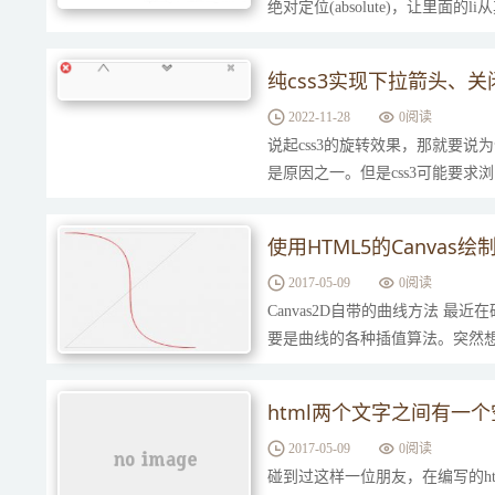
绝对定位(absolute)，让里面的
度为0，鼠标移入后再设置相应...
纯css3实现下拉箭头、
2022-11-28
0
阅读
说起css3的旋转效果，那就要说为什么
是原因之一。但是css3可能要
此，在使用一些复杂的特效时，大
使用HTML5的Canvas
2017-05-09
0
阅读
Canvas2D自带的曲线方法 
要是曲线的各种插值算法。突然想起
html两个文字之间有一
2017-05-09
0
阅读
碰到过这样一位朋友，在编写的h