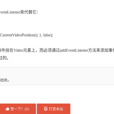
tListener来代替它：
urrentVideoPosition(); }, false);
事件挂在Video元素上，而必须通过addEventListener方法来添加
通过的。
明出处。
赞一下！(
0
)
打赏本站