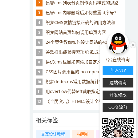
迅睿cms列表分页制作页码样式的思路
2
迅睿cms内容删除后如何重置id序号？
3
织梦CMS友情链接正确的调用方法和实例说明
4
织梦网站首页如何调用单页内容
5
24个案例教你如何设计网站的404错误页面
6
谷歌推出症状搜索功能 欲成为用户的家庭医生
7
QQ在线咨询
易优cms栏目如何添加自定义字段
8
加入VIP
CSS图片调用里的 no-repeat属性是什么
9
织梦dedecms常用数据统计SQL调用
10
建站咨询
用overflow代替left截取指定长度字符串
11
开发修改
《全民突击》HTML5设计全程回顾及经验总结
12
QQ交流群
相关标签
交互设计教程
指南针
同级栏目