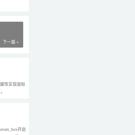
下一篇 »
e”属性实现鼠标
可。
um_box开启