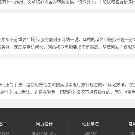
域名有什么作用，文章核心内容为转载搜集，仅作分享。1.加快域名解析 
配置域名和IP的映射关系，这样当我们输...
因素都十分重要：域名/服务器对于网站来说，优质的域名和服务器是十分
服务器，速度稳定访问快，网站初期可能要求不是很高，随着网站内容越
重要是稳定性！服务器随便买买就行了，域名是最重要的因素了，三...
种公正的手法，是使用符合主流搜索引擎发行方针规定的seo优化方法。它是
是最佳的SEO手法，它是在避免一切风险的情况下进行操作的，同时也避
Oer从业者的最高职业道德标准。黑帽seo...
教程
网页设计
站长学院
常
S教程
脚本HTML教程
网站SEO
加