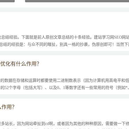
总结经验。下面就是前人原创文章总结的十条经验。建站学习网SEO网
我总结的经验是：与众不同的瞎扯，别具一格的抄袭，伪原创即可！当然下
的的网站寻找内容 这样的网站有淘宝，淘江湖，淘吧，搜狐...
引擎优化有什么作用？
，所有的数据在存储和运算时都要使用二进制数表示（因为计算机用高电平和
这样的52个字母（包括大写）、以及0、1等数字还有一些常用的符号（例如*
来表示，而具体用哪些二进制数字表示哪个符...
么作用？
很多站长，因为网站牵扯到cd啊，或者因为其他的种种原因，需要做一下修改