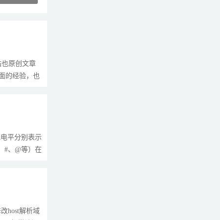
站也原创文章
面的经验，也
低电平分别表示
、#、@等）在
host解析域