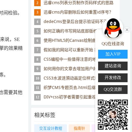
迅睿cms列表分页制作页码样式的思路
2
迅睿cms内容删除后如何重置id序号？
时间检验。
3
dedeCms登录后台提示验证码不正确解决办法
4
如何正确的书写网站底部版权信息
5
来说，SE
使用HTML5的Canvas绘制曲线的简单方法
6
QQ在线咨询
擎的效果精
假如我的网站可以重新开始 我会做哪些事情
7
加入VIP
CSS编程中一些值得注意的地方小结
8
建站咨询
如何用你的文章去增加用户的体验
9
等。
CSS3水波涟漪动画定位样式制作教程
开发修改
10
织梦CMS专题页去.html后缀的方法
11
QQ交流群
也需要其他
DIV+css初学者需要引起重视的10个问题
12
相关标签
交互设计教程
指南针
同级栏目