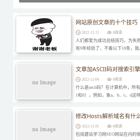
网站原创文章的十个技巧
2022-12-15
0
阅读
人们都爱为成功总结技巧，为失败
有9年经验了，不看以下10条，
可以看看！1、去屏蔽了搜索引擎
文章加ASCII码对搜索
2022-12-04
0
阅读
什么是ascii码？在计算机中
1和0），例如，象a、b、c、d
计算机中存储时也要使用二进制数
修改Hosts解析域名有什
2022-12-01
0
阅读
包括建站学习网SEO网站在内的