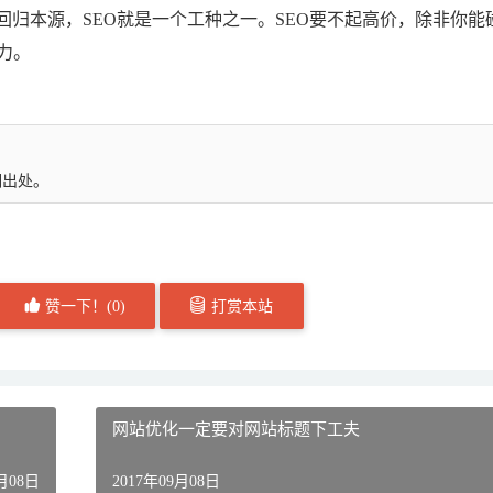
归本源，SEO就是一个工种之一。SEO要不起高价，除非你能
力。
明出处。
赞一下！(
0
)
打赏本站
网站优化一定要对网站标题下工夫
9月08日
2017年09月08日