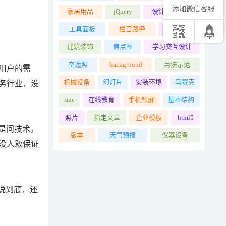
添加微信客服
家居用品
jQuery
设计入门教程
工具面板
栏目路径
dedems
建筑装饰
焦点图
学习交互设计
空遮照
background
用法示范
用户的需
机械设备
幻灯片
安装环境
马赛克
务行业，没
size
在线教育
手机触屏
基本结构
照片
指定文章
企业模板
html5
是问技术。
版本
天气预报
仪器设备
没人敢保证
说到底，还