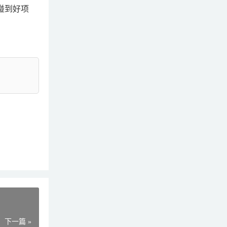
碰到好项
下一篇 »