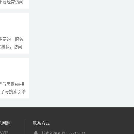
对于要经常访问
重要的。服务
来越多，访问
与黑帽seo相
免了与搜索引擎
见问题
联系方式
入VIP
技术交流QQ群：777378542