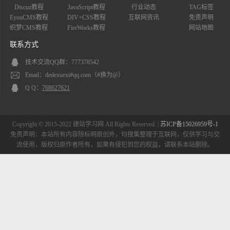
Discuz教程
JavaScript教程
行业动态
TAG标签
EyouCMS教程
DIV+CSS教程
互联网资讯
免责声明
织梦CMS教程
FireWorks教程
网站地图
联系方式
技术交流QQ群：777378542
Email：dedexuexi#qq.com（#换为@）
Q Q：
768627621
Copyright © 2015-2022 建站学习网 All Rights Reserved. |
苏ICP备15026959号-1
免责声明：本站所有内容除标明原创外，均搜集整理于互联网，仅供学习与交
流使用，版权归原作者所有，如果有侵犯到您的权益，请联系本站删除。