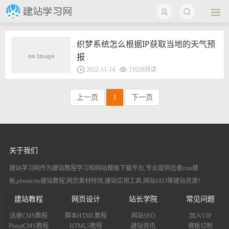
织梦系统怎么根据IP获取当地的天气预
报
2022-11-14
21028阅读
上一页
1
下一页
关于我们
建站学习网作为建站教程学习和网站模板下载平台,专业提供迅睿cms模
板,pbootcms建站教程,网页素材特效,建站实用工具,网站SEO等建站资源！
建站教程
网页设计
站长学院
常见问题
迅睿CMS教程
脚本HTML教程
网站SEO
加入VIP
PbootCMS教程
HTML5教程
建站资讯
模板订制