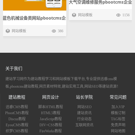
蓝色机械设备类网站pbootcms企
大气空调维修服务pbootcms企业
业模板 工业制造自适应手机网站
模板 设备安装手机自适应响应式
网站模板
386
网站模板
1156
源码下载
网站源码下载
关于我们
建站学习网作为建站教程学习和网站模板下载平台,专业提供迅睿cms模
板,pbootcms建站教程,网页素材特效,建站实用工具,网站SEO等建站资源！
建站教程
网页设计
站长学院
常见问题
迅睿CMS教程
脚本HTML教程
网站SEO
加入VIP
PbootCMS教程
HTML5教程
建站资讯
模板订制
Discuz教程
JavaScript教程
行业动态
TAG标签
EyouCMS教程
DIV+CSS教程
互联网资讯
免责声明
织梦CMS教程
FireWorks教程
网站地图