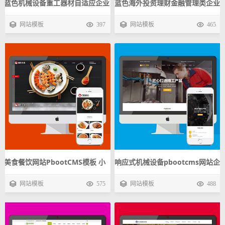
蓝色机械设备重工器材自适应企业
蓝色海外投资理财金融管理类企业
模板 迅睿CMS公司响应式源码下
模板 迅睿CMS公司响应式源码下
网站模板
397
网站模板
465
载
载
美食餐饮网站PbootCMS模板 小
响应式机械设备pbootcms网站企
吃加盟PC+WAP企业网站源码下
业模板 五金动力刀座手机自适应
网站模板
575
网站模板
488
载
源码下载