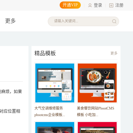
开通VIP
|
登录
|
注册
更多
精品模板
更多
较麻烦，如果
大气空调维修服务
美食餐饮网站PbootCMS
对应位置相
pbootcms企业模板...
模板 小吃加...