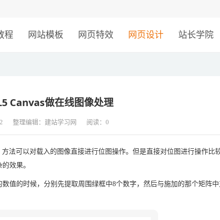
！
教程
网站模板
网页特效
网页设计
站长学院
5 Canvas做在线图像处理
2
整理编辑：建站学习网
阅读：
0
eData 方法可以对载入的图像直接进行位图操作。但是直接对位图进行操作比
杂的效果。
的数值的时候，分别先提取周围绿框中8个数字，然后与施加的那个矩阵中