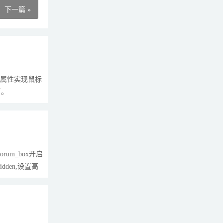
下一篇 »
e”属性实现鼠标
可。
um_box开启
dden,设置高