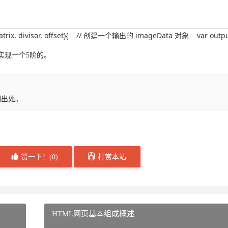
, offset){    // 创建一个输出的 imageData 对象    var output = document.createE
实现一个5阶的。
明出处。
赞一下！(
0
)
打赏本站
HTML网页基本组成概述