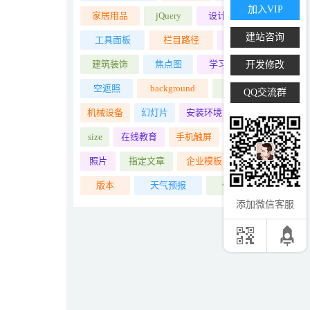
加入VIP
家居用品
jQuery
设计入门教程
建站咨询
工具面板
栏目路径
dedems
建筑装饰
焦点图
学习交互设计
开发修改
空遮照
background
用法示范
QQ交流群
机械设备
幻灯片
安装环境
马赛克
size
在线教育
手机触屏
基本结构
照片
指定文章
企业模板
html5
版本
天气预报
仪器设备
添加微信客服