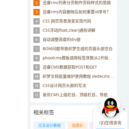
迅睿cms列表分页制作页码样式的思路
2
迅睿cms内容删除后如何重置id序号？
3
CSS 网页背景渐变实现代码
4
CSS浮动(float,clear)通俗讲解
5
自动调整高度的div层
6
BOM问题导致织梦生成的页面头部空白
7
pbootcms模板调用标签序数从2开始或者自动数开始
8
迅睿CMS数据获取POST和GET
9
织梦文档批量维护使用教程 dedecms怎么进行文档批量处理
10
CSS设计网页头部的写法
11
易优CMS上级栏目、顶级栏目、导航栏目调用标签说明
12
相关标签
QQ在线咨询
交互设计教程
指南针
同级栏目