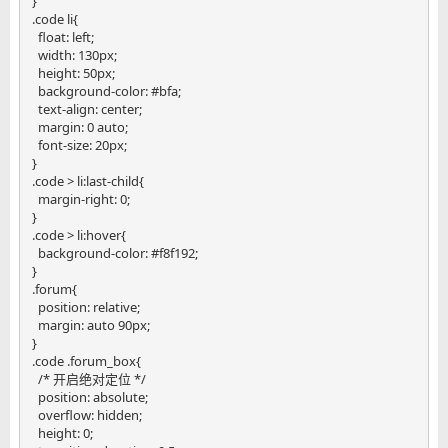
}

.code li{

  float: left;

  width: 130px;

  height: 50px;

  background-color: #bfa;

  text-align: center;

  margin: 0 auto;

  font-size: 20px;

}

.code > li:last-child{

  margin-right: 0;

}

.code > li:hover{

  background-color: #f8f192;

}

.forum{

  position: relative;

  margin: auto 90px;

}

.code .forum_box{

  /* 开启绝对定位 */

  position: absolute;

  overflow: hidden;

  height: 0;
