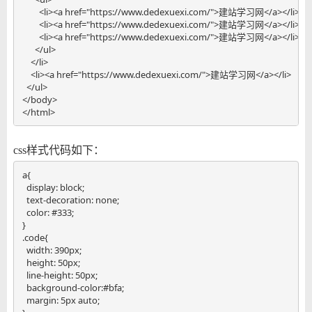
        <li><a href="https://www.dedexuexi.com/">建站学习网</a></li>

        <li><a href="https://www.dedexuexi.com/">建站学习网</a></li>

        <li><a href="https://www.dedexuexi.com/">建站学习网</a></li>

      </ul>

    </li>

    <li><a href="https://www.dedexuexi.com/">建站学习网</a></li>

  </ul>

</body>

</html>
css样式代码如下：
a{

  display: block;

  text-decoration: none;

  color: #333;

}

.code{

  width: 390px;

  height: 50px;

  line-height: 50px;

  background-color:#bfa;

  margin: 5px auto;
