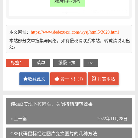
本文网址：
https://www.dedexuexi.com/wysj/html5/3629.html
本站部分文章搜集与网络，如有侵权请联系本站，转载请说明出
处。
标签：
菜单
缓慢下拉
css
收藏此文
赞一下！(
1
)
打赏本站
纯css3实现下拉箭头、关闭按钮旋转效果
« 上一篇
2022年11月28日
CSS代码鼠标经过图片变换图片的几种方法