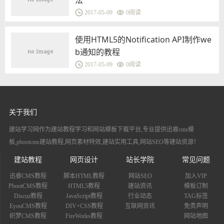
法
2017-05-09
0
阅读
使用HTML5的Notification API制作we
b通知的教程
2017-05-09
0
阅读
关于我们
建站学习网作为建站教程学习和网站模板下载平台,专业提供迅睿cms模
板,pbootcms建站教程,网页素材特效,建站实用工具,网站SEO等建站资源！
建站教程
网页设计
站长学院
常见问题
迅睿CMS教程
脚本HTML教程
网站SEO
加入VIP
PbootCMS教程
HTML5教程
建站资讯
模板订制
Discuz教程
JavaScript教程
行业动态
TAG标签
EyouCMS教程
DIV+CSS教程
互联网资讯
免责声明
织梦CMS教程
FireWorks教程
网站地图