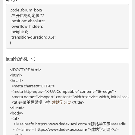
.code .forum_box{

  /* 开启绝对定位 */

  position: absolute;

  overflow: hidden;

  height: 0;

  transition-duration: 0.5s;

}
html代码如下：
<!DOCTYPE html>

<html>

<head>

  <meta charset="UTF-8">

  <meta http-equiv="X-UA-Compatible" content="IE=edge">

  <meta name="viewport" content="width=device-width, initial-scale=1.
  <title>菜单栏缓慢下拉_
建站学习网
</title>

</head>

<body>

  <ul>

    <li><a href="https://www.dedexuexi.com/">建站学习网</a></li>

    <li><a href="https://www.dedexuexi.com/">建站学习网</a>

      <ul>
