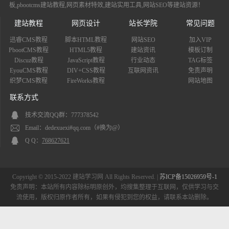
板,pbootcms建站教程,网页素材特效,建站实用工具,网站SEO等建站资源！
建站教程
网页设计
站长学院
常见问题
迅睿CMS教程
脚本HTML教程
网站SEO
加入VIP
PbootCMS教程
HTML5教程
建站资讯
模板订制
Discuz教程
JavaScript教程
行业动态
TAG标签
EyouCMS教程
DIV+CSS教程
互联网资讯
免责声明
织梦CMS教程
FireWorks教程
网站地图
联系方式
技术交流QQ群：777378542
Email：dedexuexi#qq.com（#换为@）
Q Q：
768627621
Copyright © 2015-2022 建站学习网 All Rights Reserved. |
苏ICP备15026959号-1
免责声明：本站所有内容除标明原创外，均搜集整理于互联网，仅供学习与交
流使用，版权归原作者所有，如果有侵犯到您的权益，请联系本站删除。