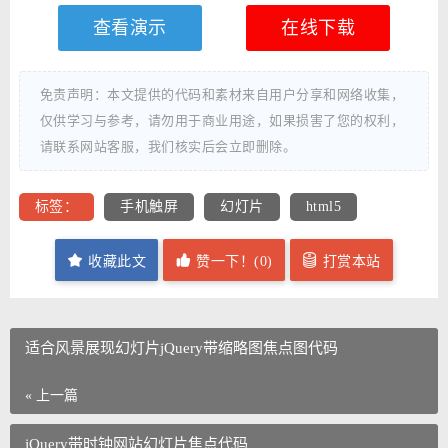
查看演示
在线下载
免责声明：本文提供的代码和素材来自用户分享和网络收集，
仅供学习与参考，请勿用于商业用途，如果损害了您的权利，
请联系网站客服，我们核实后会立即删除。
标签：
手机触屏
幻灯片
html5
收藏此文
赞一下！(
0
)
打赏本站
适合风景展现幻灯片jQuery带缩略图焦点图代码
« 上一篇
jQuery带时钟网站幻灯片焦点代码