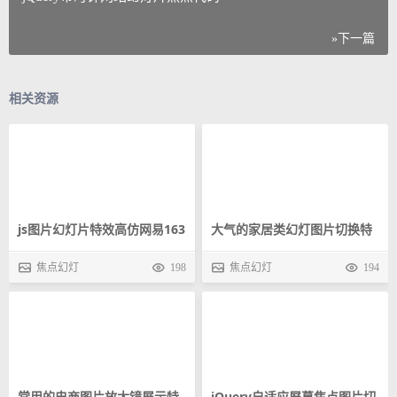
»下一篇
相关资源
js图片幻灯片特效高仿网易163
大气的家居类幻灯图片切换特
幻灯片图片切换
效
焦点幻灯
198
焦点幻灯
194
常用的电商图片放大镜展示特
jQuery自适应屏幕焦点图片切