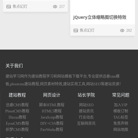
文字和图片结合切换简单大气
焦点幻灯
217
jQuery立体缩略图切换特效
的焦点图
焦点幻灯
202
关于我们
建站学习网作为建站教程学习和网站模板下载平台,专业提供迅睿cms模
板,pbootcms建站教程,网页素材特效,建站实用工具,网站SEO等建站资源！
建站教程
网页设计
站长学院
常见问题
迅睿CMS教程
脚本HTML教程
网站SEO
加入VIP
PbootCMS教程
HTML5教程
建站资讯
模板订制
Discuz教程
JavaScript教程
行业动态
TAG标签
EyouCMS教程
DIV+CSS教程
互联网资讯
免责声明
织梦CMS教程
FireWorks教程
网站地图
联系方式
技术交流QQ群：777378542