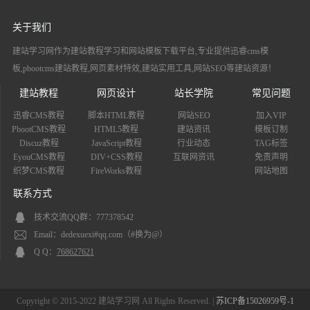
关于我们
建站学习网作为建站教程学习和网站模板下载平台,专业提供迅睿cms模
板,pbootcms建站教程,网页素材特效,建站实用工具,网站SEO等建站资源！
建站教程
网页设计
站长学院
常见问题
迅睿CMS教程
脚本HTML教程
网站SEO
加入VIP
PbootCMS教程
HTML5教程
建站资讯
模板订制
Discuz教程
JavaScript教程
行业动态
TAG标签
EyouCMS教程
DIV+CSS教程
互联网资讯
免责声明
织梦CMS教程
FireWorks教程
网站地图
联系方式
技术交流QQ群：777378542
Email：dedexuexi#qq.com（#换为@）
Q Q：
768627621
Copyright © 2015-2022 建站学习网 All Rights Reserved. |
苏ICP备15026959号-1