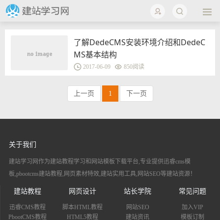
了解DedeCMS安装环境介绍和DedeC
MS基本结构
2017-06-09
850阅读
上一页
1
下一页
关于我们
建站学习网作为建站教程学习和网站模板下载平台,专业提供迅睿cms模
板,pbootcms建站教程,网页素材特效,建站实用工具,网站SEO等建站资源！
建站教程
网页设计
站长学院
常见问题
迅睿CMS教程
脚本HTML教程
网站SEO
加入VIP
PbootCMS教程
HTML5教程
建站资讯
模板订制