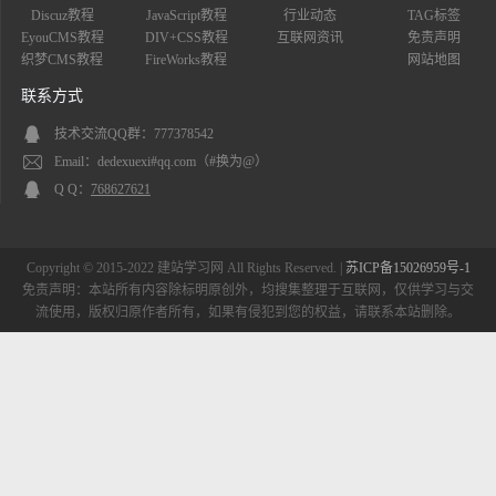
Discuz教程
JavaScript教程
行业动态
TAG标签
EyouCMS教程
DIV+CSS教程
互联网资讯
免责声明
织梦CMS教程
FireWorks教程
网站地图
联系方式
技术交流QQ群：777378542
Email：dedexuexi#qq.com（#换为@）
Q Q：
768627621
Copyright © 2015-2022 建站学习网 All Rights Reserved. |
苏ICP备15026959号-1
免责声明：本站所有内容除标明原创外，均搜集整理于互联网，仅供学习与交
流使用，版权归原作者所有，如果有侵犯到您的权益，请联系本站删除。