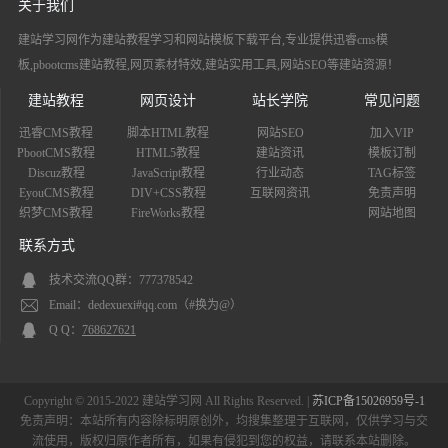
关于我们
建站学习网作为建站教程学习和网站模板下载平台,专业提供迅睿cms模
板,pbootcms建站教程,网页素材特效,建站实用工具,网站SEO等建站资源！
建站教程
网页设计
站长学院
常见问题
迅睿CMS教程
脚本HTML教程
网站SEO
加入VIP
PbootCMS教程
HTML5教程
建站资讯
模板订制
Discuz教程
JavaScript教程
行业动态
TAG标签
EyouCMS教程
DIV+CSS教程
互联网资讯
免责声明
织梦CMS教程
FireWorks教程
网站地图
联系方式
技术交流QQ群：777378542
Email：dedexuexi#qq.com（#换为@）
Q Q：
768627621
Copyright © 2015-2022 建站学习网 All Rights Reserved. |
苏ICP备15026959号-1
免责声明：本站所有内容除标明原创外，均搜集整理于互联网，仅供学习与交
流使用，版权归原作者所有，如果有侵犯到您的权益，请联系本站删除。