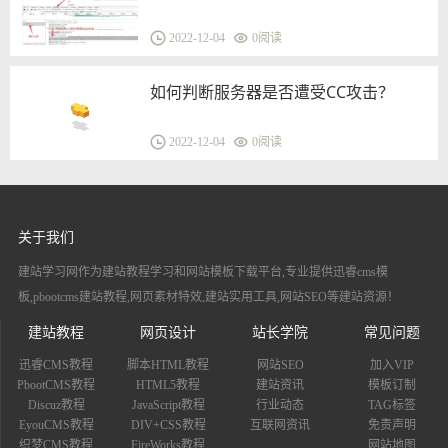
2022-12-04
0
阅读
如何判断服务器是否遭受CC攻击？
2022-12-04
0
阅读
关于我们
建站学习网作为建站教程学习和网站模板下载平台,专业提供迅睿cms模
板,pbootcms建站教程,网页素材特效,建站实用工具,网站SEO等建站资源！
建站教程
网页设计
站长学院
常见问题
迅睿CMS教程
脚本HTML教程
网站SEO
加入VIP
PbootCMS教程
HTML5教程
建站资讯
模板订制
Discuz教程
JavaScript教程
行业动态
TAG标签
EyouCMS教程
DIV+CSS教程
互联网资讯
免责声明
织梦CMS教程
FireWorks教程
网站地图