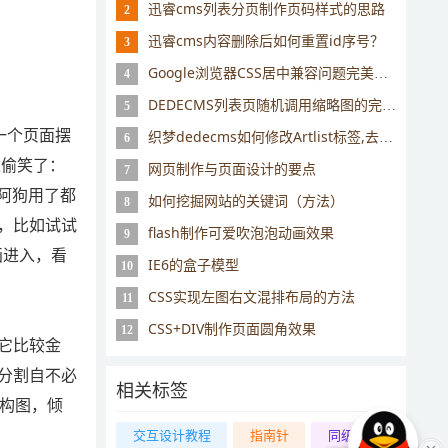
迅睿cms列表分页制作页码样式的思路
2
迅睿cms内容删除后如何重置id序号？
3
Google浏览器CSS居中兼容问题完美解决方法
4
DEDECMS列表页随机调用缩略图的完美解决办法
5
一个页面摆
织梦dedecms如何修改Artlist标签,去掉table的解决方法
6
以偷笑了：
网页制作与页面设计的要点
7
阿狗用了都
如何挖掘网站的关键词（方法）
8
，比如试试
flash制作可爱吹泡泡动画效果
9
画进入，看
IE6的盒子模型
10
CSS实现左图右文混排布局的方法
11
CSS+DIV制作页面圆角效果
12
它比较金
分割自不必
相关标签
分构图，倾
交互设计教程
指南针
同级栏目