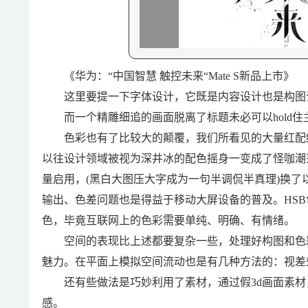
《华为：“中国智慧 触控未来“Mate S新品上市》
这里要提一下字体设计，它既是内容设计也是构图设计，一
而一个精雕细追的画面脱离了标题未必可以hold住
色彩也有了比较大的颠覆，我们所看见的大量红配绿
以往设计领域被视为深井冰的配色摇身一变成了怪咖潮
量启用，(黑白大图压大字成为一句半调侃半真理)换
输出、色差问题也是得益于移动大屏设备的普及。HSB
色，毕竟互联网上的色彩需要单纯、明确、有情绪。
空间的表现比上述都要复杂一些，处理好构图和色彩
魅力。在平面上模拟空间流动也是有几种方法的：视差
还有些做法是巧妙利用了素材，通过假3d画面素材
感。