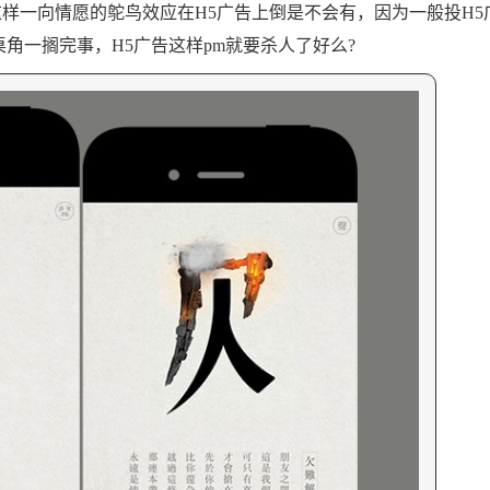
样一向情愿的鸵鸟效应在H5广告上倒是不会有，因为一般投H5
桌角一搁完事，H5广告这样pm就要杀人了好么?