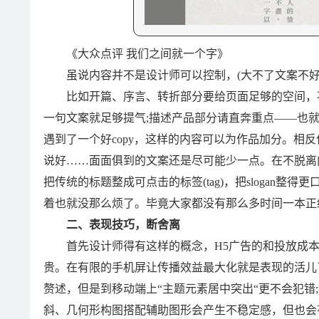
《大众点评 我们之间就一个字》
虽说内容并不是设计师可以控制，(大不了文案不好
比如开篇、序言、转折部分要给页面足够的空间，不
一句文案就足够提气;描述产品部分请直奔重点——也
遇到了一个好copy，这样的内容可以为作品加分。相
说好……面面俱到的文案还是尽可能少一点。在不脱离
把传统的标题整成可点击的标签(tag)，把slogan
着也就没那么烦了。毕竟大家都没有那么多时间一本正
二、表现技巧，断舍离
首先设计师得有这样的概念，H5广告的和投放成本比
贵。在有限的手机屏让传播效益最大化就是表现的活儿
赘述，但是到移动端上“主题元素居中突出“更不会犯
斜、几何形构图搭配辅助图形会产生不稳定感，但也会