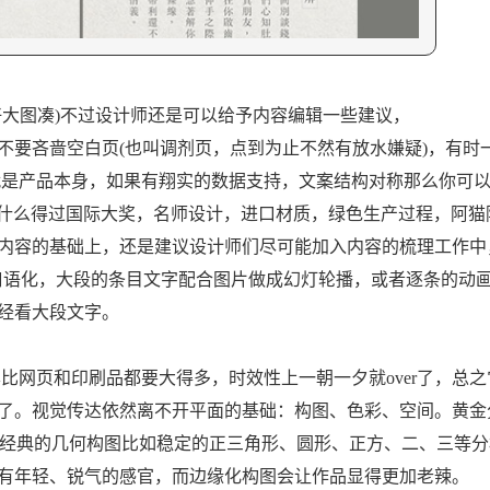
大图凑)不过设计师还是可以给予内容编辑一些建议，
要吝啬空白页(也叫调剂页，点到为止不然有放水嫌疑)，有时
就是产品本身，如果有翔实的数据支持，文案结构对称那么你可
反什么得过国际大奖，名师设计，进口材质，绿色生产过程，阿猫
内容的基础上，还是建议设计师们尽可能加入内容的梳理工作中
整得更口语化，大段的条目文字配合图片做成幻灯轮播，或者逐条的动
经看大段文字。
网页和印刷品都要大得多，时效性上一朝一夕就over了，总之
了。视觉传达依然离不开平面的基础：构图、色彩、空间。黄金
错;经典的几何构图比如稳定的正三角形、圆形、正方、二、三等
有年轻、锐气的感官，而边缘化构图会让作品显得更加老辣。