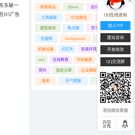
东东破一
家居用品
jQuery
设计入门教程
在H5广告
QQ在线咨询
工具面板
栏目路径
dedems
加入VIP
建筑装饰
焦点图
学习交互设计
建站咨询
空遮照
background
用法示范
机械设备
幻灯片
安装环境
马赛克
开发修改
size
在线教育
手机触屏
基本结构
QQ交流群
照片
指定文章
企业模板
html5
版本
天气预报
仪器设备
添加微信客服