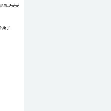
景再现妥妥
个栗子：