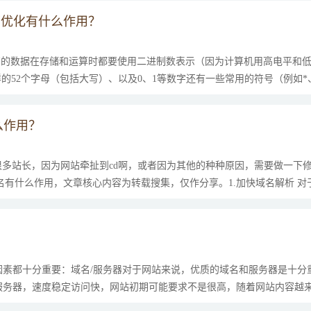
引擎优化有什么作用？
，所有的数据在存储和运算时都要使用二进制数表示（因为计算机用高电平和
这样的52个字母（包括大写）、以及0、1等数字还有一些常用的符号（例如*
来表示，而具体用哪些二进制数字表示哪个符...
么作用？
很多站长，因为网站牵扯到cd啊，或者因为其他的种种原因，需要做一下修改
域名有什么作用，文章核心内容为转载搜集，仅作分享。1.加快域名解析 
配置域名和IP的映射关系，这样当我们输...
因素都十分重要：域名/服务器对于网站来说，优质的域名和服务器是十分
服务器，速度稳定访问快，网站初期可能要求不是很高，随着网站内容越
重要是稳定性！服务器随便买买就行了，域名是最重要的因素了，三...