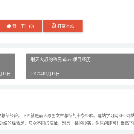
赞一下！(
0
)
打赏本站
刑天大叔的移民者seo项目经历
1月15日
2017年01月15日
总结经验。下面就是前人原创文章总结的十条经验。建站学习网SEO网
我总结的经验是：与众不同的瞎扯，别具一格的抄袭，伪原创即可！当然下
的的网站寻找内容 这样的网站有淘宝，淘江湖，淘吧，搜狐...