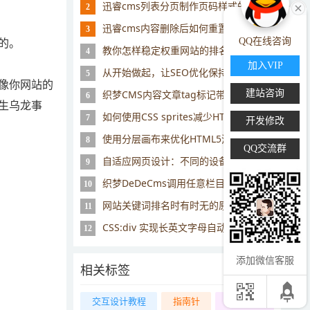
迅睿cms列表分页制作页码样式的思路
2
迅睿cms内容删除后如何重置id序号？
3
QQ在线咨询
的。
教你怎样稳定权重网站的排名
4
加入VIP
从开始做起，让SEO优化保持完美状态
5
像你网站的
织梦CMS内容文章tag标记带链接地址
建站咨询
6
生乌龙事
如何使用CSS sprites减少HTTP请求
7
开发修改
使用分层画布来优化HTML5渲染的教程
8
QQ交流群
自适应网页设计：不同的设备呈现同样的网页
9
织梦DeDeCms调用任意栏目名称方法
10
网站关键词排名时有时无的原因
11
CSS:div 实现长英文字母自动换行CSS
12
添加微信客服
相关标签
交互设计教程
指南针
同级栏目