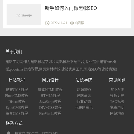
新手如何入门做黑帽SEO
2022-11-21
0
阅读
关于我们
建站学习网作为建站教程学习和网站模板下载平台,专业提供迅睿cms模
板,pbootcms建站教程,网页素材特效,建站实用工具,网站SEO等建站资源！
建站教程
网页设计
站长学院
常见问题
迅睿CMS教程
脚本HTML教程
网站SEO
加入VIP
PbootCMS教程
HTML5教程
建站资讯
模板订制
Discuz教程
JavaScript教程
行业动态
TAG标签
EyouCMS教程
DIV+CSS教程
互联网资讯
免责声明
织梦CMS教程
FireWorks教程
网站地图
联系方式
技术交流QQ群：777378542