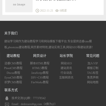
2022-11-21
0
阅读
关于我们
建站学习网作为建站教程学习和网站模板下载平台,专业提供迅睿cms模
板,pbootcms建站教程,网页素材特效,建站实用工具,网站SEO等建站资源！
建站教程
网页设计
站长学院
常见问题
迅睿CMS教程
脚本HTML教程
网站SEO
加入VIP
PbootCMS教程
HTML5教程
建站资讯
模板订制
Discuz教程
JavaScript教程
行业动态
TAG标签
EyouCMS教程
DIV+CSS教程
互联网资讯
免责声明
织梦CMS教程
FireWorks教程
网站地图
联系方式
技术交流QQ群：777378542
Email：dedexuexi#qq.com（#换为@）