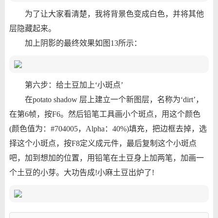
为了让大家看清楚，我将背景色变成白色，并将其他
层隐藏起来。
加上阴影的最终效果如图13所示：
第六步：给土豆加上‘小斑点’
在potato shadow 层上建立一个新图层，名称为‘dirt’，
在第6帧，按F6。然后铅笔工具画小个斑点，用这个颜色
(颜色值为：#704005，Alpha：40%)填充，把边框去掉，选
择这个小斑点，按F8定义成元件，最后复制这个小斑点
吧，加到想加的位置，用铅笔在土豆身上加两笔，加画一
个土豆的小芽。大功告成!小麻土豆出炉了!