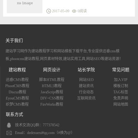
2017-05-09
0
阅读
关于我们
建站学习网作为建站教程学习和网站模板下载平台,专业提供迅睿cms模
板,pbootcms建站教程,网页素材特效,建站实用工具,网站SEO等建站资源！
建站教程
网页设计
站长学院
常见问题
迅睿CMS教程
脚本HTML教程
网站SEO
加入VIP
PbootCMS教程
HTML5教程
建站资讯
模板订制
Discuz教程
JavaScript教程
行业动态
TAG标签
EyouCMS教程
DIV+CSS教程
互联网资讯
免责声明
织梦CMS教程
FireWorks教程
网站地图
联系方式
技术交流QQ群：777378542
Email：dedexuexi#qq.com（#换为@）