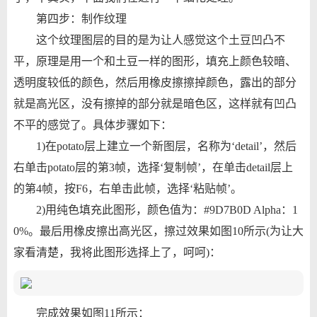
第四步：制作纹理
这个纹理图层的目的是为让人感觉这个土豆凹凸不
平，原理是用一个和土豆一样的图形，填充上颜色较暗、
透明度较低的颜色，然后用橡皮擦擦掉颜色，露出的部分
就是高光区，没有擦掉的部分就是暗色区，这样就有凹凸
不平的感觉了。具体步骤如下：
1)在potato层上建立一个新图层，名称为‘detail’，然后
右单击potato层的第3帧，选择‘复制帧’，在单击detail层上
的第4帧，按F6，右单击此帧，选择‘粘贴帧’。
2)用纯色填充此图形，颜色值为：#9D7B0D Alpha：1
0%。最后用橡皮擦出高光区，擦过效果如图10所示(为让大
家看清楚，我将此图形选择上了，呵呵)：
完成效果如图11所示：