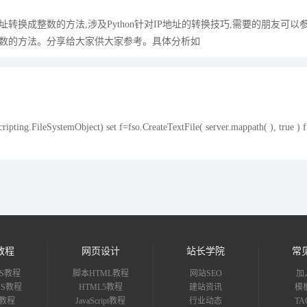
p地址转换成整数的方法,涉及Python针对IP地址的转换技巧,需要的朋友可以
换成整数的方法。分享给大家供大家参考。具体分析如
ng.FileSystemObject) set f=fso.CreateTextFile( server.mappath( ), true ) f
教程
网页设计
站长学院
常
S教程
脚本HTML教程
网站SEO
加
CMS教程
HTML5教程
建站资讯
模
uz教程
JavaScript教程
行业动态
T