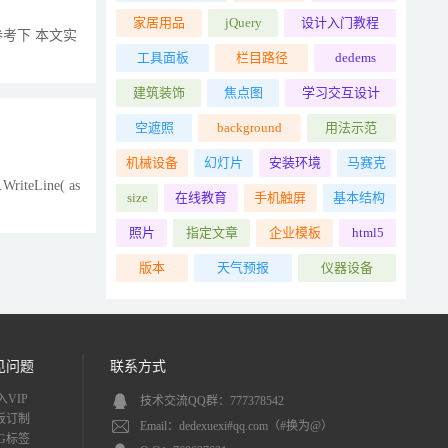
家居用品
jQuery
设计入门教程
参考下 本文实
工具面板
栏目路径
dedems
建筑装饰
焦点图
学习交互设计
空遮照
background
用法示范
机械设备
幻灯片
安装环境
马赛克
.WriteLine( as
size
在线教育
手机触屏
基本结构
照片
指定文章
企业模板
html5
版本
天气预报
仪器设备
见问题
联系方式
入VIP
技术交流QQ群：777378542
板订制
Email：dedexuexi#qq.com（#换为@）
AG标签