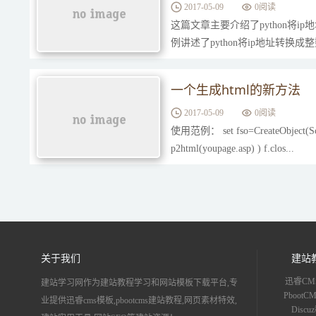
2017-05-09
0
阅读
这篇文章主要介绍了python将i
例讲述了python将ip地址转
一个生成html的新方法
2017-05-09
0
阅读
使用范例： set fso=CreateObject(Scripti
p2html(youpage.asp) ) f.clos...
关于我们
建站
迅睿CM
建站学习网作为建站教程学习和网站模板下载平台,专
Pboot
业提供迅睿cms模板,pbootcms建站教程,网页素材特效,
Disc