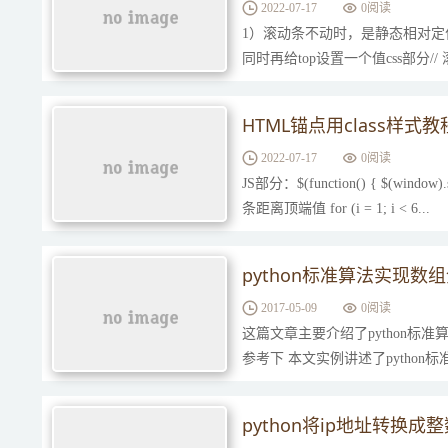
2022-07-17
0
阅读
1）滚动条不动时，是静态相对定位状
同时再给top设置一个值css部分// 滚动条不动时.b
HTML锚点用class样式教
2022-07-17
0
阅读
JS部分：$(function() { $(window
条距离顶端值 for (i = 1; i < 6...
python标准算法实现数
2017-05-09
0
阅读
这篇文章主要介绍了python标
参考下 本文实例讲述了pytho
python将ip地址转换成