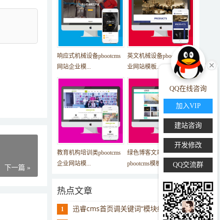
响应式机械设备pbootcms
英文机械设备pbootcms企
网站企业模...
业网站模板...
QQ在线咨询
加入VIP
建站咨询
开发修改
教育机构培训类pbootcms
绿色博客文章美文网站
企业网站模...
pbootcms模板...
QQ交流群
下一篇 »
热点文章
迅睿cms首页调关键词“模块缓存不存在”
1