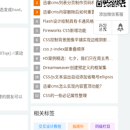
迅睿cms列表分页制作页码样式的思路
2
变成fixed，
迅睿cms内容删除后如何重置id序号？
3
添加微信客服
Flash设计绘制具有卡通风格的石头和山脉实例教程
4
Fireworks CS5新增功能
5
CSS控制背景图像平铺实现边框阴影效果
6
css z-index层重叠顺序
7
lTop() //滚动
H5案例精选：七夕，我们只在周五秀恩爱，因为其他时间死得快
8
Dreamweaver创建预定义的框架集
9
CSS/Js文本溢出自动添加省略号ellipsis
10
迅睿cms怎么实现内容置顶功能？
11
CSS的一些必记属性整理
12
需要的朋友可以
相关标签
交互设计教程
指南针
同级栏目