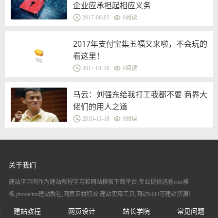
企业应承担起相应义务
2017-06-05
0
阅读
2017年支付宝集五福又来啦，不会玩的
看这里！
2017-01-18
0
阅读
马云：刘强东给我打工我都不要 商界大
佬们的用人之道
2016-11-18
0
阅读
关于我们
建站学习网作为建站教程学习和网站模板下载平台,专业提供迅睿cms模
板,pbootcms建站教程,网页素材特效,建站实用工具,网站SEO等建站资源！
建站教程
网页设计
站长学院
常见问题