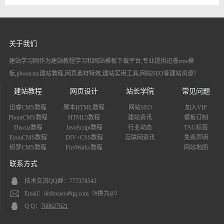
关于我们
建站学习网作为建站教程学习和网站模板下载平台,专业提供迅睿cms模
板,pbootcms建站教程,网页素材特效,建站实用工具,网站SEO等建站资源！
建站教程
网页设计
站长学院
常见问题
迅睿CMS教程
脚本HTML教程
网站SEO
加入VIP
PbootCMS教程
HTML5教程
建站资讯
模板订制
Discuz教程
JavaScript教程
行业动态
TAG标签
EyouCMS教程
DIV+CSS教程
互联网资讯
免责声明
织梦CMS教程
FireWorks教程
网站地图
联系方式
技术交流QQ群：777378542
Email：dedexuexi#qq.com（#换为@）
Q Q：
768627621