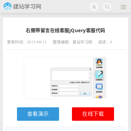
右侧带留言在线客服jQuery客服代码
更新时间：2015-08-11
整理编辑：建站学习网
阅读：
0
查看演示
在线下载