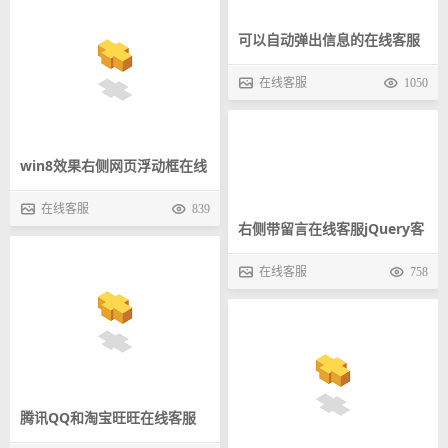
代码
在线客服
1050
win8效果右侧网页浮动框在线
客服代码
在线客服
839
右侧带留言在线客服jQuery客
服代码
在线客服
758
腾讯QQ和淘宝旺旺在线客服