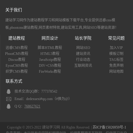
关于我们
建站学习网作为建站教程学习和网站模板下载平台,专业提供迅睿cms模
板,pbootcms建站教程,网页素材特效,建站实用工具,网站SEO等建站资源！
建站教程
网页设计
站长学院
常见问题
迅睿CMS教程
脚本HTML教程
网站SEO
加入VIP
PbootCMS教程
HTML5教程
建站资讯
模板订制
Discuz教程
JavaScript教程
行业动态
TAG标签
EyouCMS教程
DIV+CSS教程
互联网资讯
免责声明
织梦CMS教程
FireWorks教程
网站地图
联系方式
技术交流QQ群：777378542
Email：dedexuexi#qq.com（#换为@）
Q Q：
768627621
Copyright © 2015-2022 建站学习网 All Rights Reserved. |
苏ICP备15026959号-1