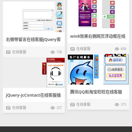
win8效果右侧网页浮动框在线
右侧带留言在线客服jQuery客
客服代码
在线客服
839
服代码
在线客服
758
腾讯QQ和淘宝旺旺在线客服
jQuery-jcContact在线客服插
代码
在线客服
373
件
在线客服
557