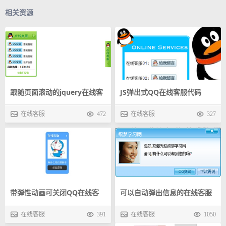
相关资源
跟随页面滚动的jquery在线客
JS弹出式QQ在线客服代码
服代码
在线客服
472
在线客服
327
带弹性动画可关闭QQ在线客
可以自动弹出信息的在线客服
服代码
代码
在线客服
391
在线客服
1050