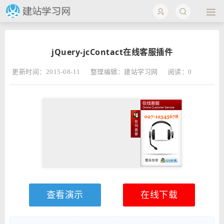
jQuery-jcContact在线客服插件
更新时间：2015-08-11
整理编辑：建站学习网
阅读：
0
查看演示
在线下载