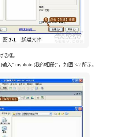
】对话框。
myphoto (我的相册)“，如图 3-2 所示。