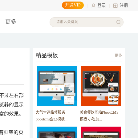
开通VIP
|
登录
|
注册
更多
精品模板
更多
不过左右部
览器的显示
大气空调维修服务
美食餐饮网站PbootCMS
富的效果。
pbootcms企业模板...
模板 小吃加...
个含有框架的页