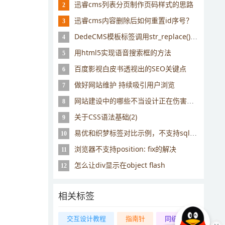
迅睿cms列表分页制作页码样式的思路
2
迅睿cms内容删除后如何重置id序号？
3
DedeCMS模板标签调用str_replace()替换函数的方法
4
用html5实现语音搜索框的方法
5
百度影视白皮书透视出的SEO关键点
6
做好网站维护 持续吸引用户浏览
7
网站建设中的哪些不当设计正在伤害你的用户体验？
8
关于CSS语法基础(2)
9
易优和织梦标签对比示例，不支持sql标签，可用其他标签代替
10
浏览器不支持position: fix的解决
11
怎么让div显示在object flash
12
相关标签
交互设计教程
指南针
同级栏目