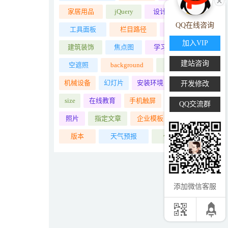
家居用品
jQuery
设计入门教程
QQ在线咨询
工具面板
栏目路径
dedems
加入VIP
建筑装饰
焦点图
学习交互设计
建站咨询
空遮照
background
用法示范
机械设备
幻灯片
安装环境
马赛克
开发修改
size
在线教育
手机触屏
基本结构
QQ交流群
照片
指定文章
企业模板
html5
版本
天气预报
仪器设备
添加微信客服