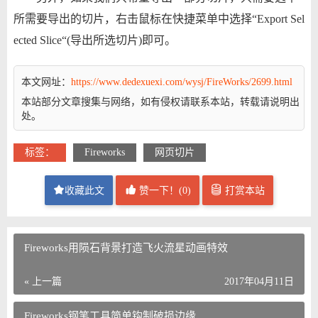
所需要导出的切片，右击鼠标在快捷菜单中选择“Export Sel
ected Slice“(导出所选切片)即可。
本文网址：
https://www.dedexuexi.com/wysj/FireWorks/2699.html
本站部分文章搜集与网络，如有侵权请联系本站，转载请说明出
处。
标签：
Fireworks
网页切片
收藏此文
赞一下！(
0
)
打赏本站
Fireworks用陨石背景打造飞火流星动画特效
« 上一篇
2017年04月11日
Fireworks钢笔工具简单钩制破损边缘