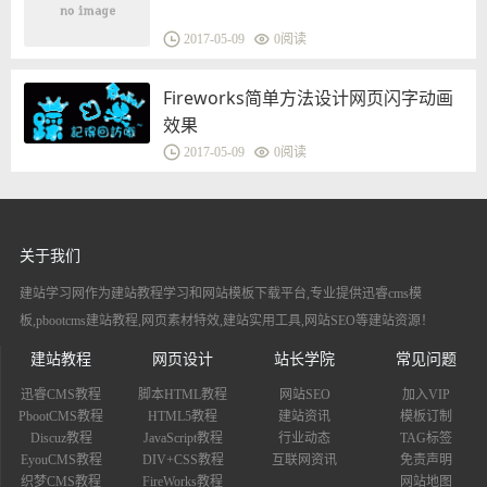
2017-05-09
0
阅读
Fireworks简单方法设计网页闪字动画
效果
2017-05-09
0
阅读
关于我们
建站学习网作为建站教程学习和网站模板下载平台,专业提供迅睿cms模
板,pbootcms建站教程,网页素材特效,建站实用工具,网站SEO等建站资源！
建站教程
网页设计
站长学院
常见问题
迅睿CMS教程
脚本HTML教程
网站SEO
加入VIP
PbootCMS教程
HTML5教程
建站资讯
模板订制
Discuz教程
JavaScript教程
行业动态
TAG标签
EyouCMS教程
DIV+CSS教程
互联网资讯
免责声明
织梦CMS教程
FireWorks教程
网站地图