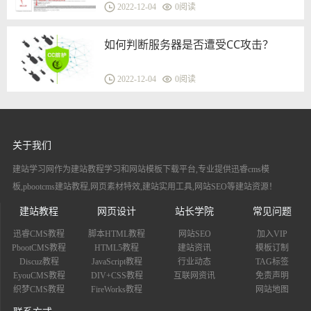
2022-12-04
0
阅读
如何判断服务器是否遭受CC攻击？
2022-12-04
0
阅读
关于我们
建站学习网作为建站教程学习和网站模板下载平台,专业提供迅睿cms模
板,pbootcms建站教程,网页素材特效,建站实用工具,网站SEO等建站资源！
建站教程
网页设计
站长学院
常见问题
迅睿CMS教程
脚本HTML教程
网站SEO
加入VIP
PbootCMS教程
HTML5教程
建站资讯
模板订制
Discuz教程
JavaScript教程
行业动态
TAG标签
EyouCMS教程
DIV+CSS教程
互联网资讯
免责声明
织梦CMS教程
FireWorks教程
网站地图