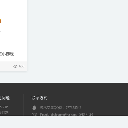
页小游戏
656
见问题
联系方式
入VIP
技术交流QQ群：777378542
板订制
Email：dedexuexi#qq.com（#换为@）
AG标签
Q Q：
768627621
责声明