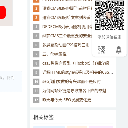
迅睿CMS如何判断当前栏目是否是顶级栏目
2
迅睿CMS如何给文章列表首个信息添加class="active"
3
DEDECMS列表页随机调用缩略图的完美解决办法
4
织梦CMS三个最重要的安全设置
5
添加微信客服
。
多屏复杂动画CSS技巧三则
6
五、float属性
7
css3弹性盒模型（Flexbox）详细介绍
8
详解HTML的style标签以及相关的CSS引用
9
服，我们
seo我们要做的有兴趣而不是应付
10
为何网站外链是导致排名下降的罪魁祸首
11
昨天与今天:SEO发展变化史
12
相关标签