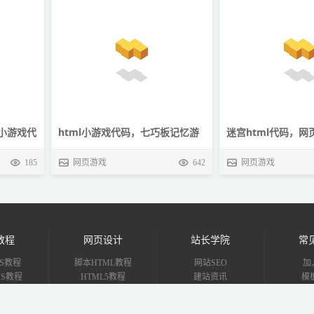
关小游戏代
html小游戏代码，七巧板记忆游
迷宫html代码，网
戏
html5源码
185
网页游戏
642
网页游戏
教程
网页设计
站长学院
常
S教程
脚本HTML教程
网站SEO
加
CMS教程
HTML5教程
建站资讯
模
uz教程
JavaScript教程
行业动态
T
MS教程
DIV+CSS教程
互联网资讯
免