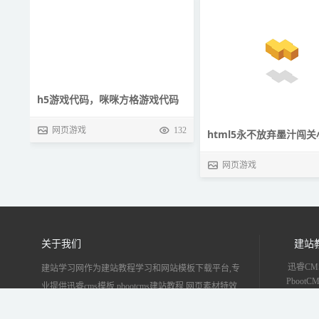
h5游戏代码，咪咪方格游戏代码
网页游戏
132
html5永不放弃墨汁闯
码
网页游戏
关于我们
建站
迅睿CM
建站学习网作为建站教程学习和网站模板下载平台,专
Pboot
业提供迅睿cms模板,pbootcms建站教程,网页素材特效,
Disc
建站实用工具,网站SEO等建站资源！
EyouC