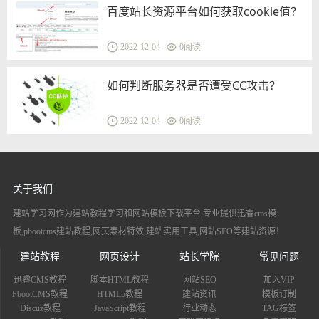
百度站长资源平台如何获取cookie值？
2022-12-04
0
阅读
如何判断服务器是否遭受CC攻击？
2022-12-04
0
阅读
关于我们
建站学习网作为建站教程学习和网站模板下载平台,专业提供迅睿cms模
板,pbootcms建站教程,网页素材特效,建站实用工具,网站SEO等建站资源！
建站教程
网页设计
站长学院
常见问题
迅睿CMS教程
脚本HTML教程
网站SEO
加入VIP
PbootCMS教程
HTML5教程
建站资讯
模板订制
Discuz教程
JavaScript教程
行业动态
TAG标签