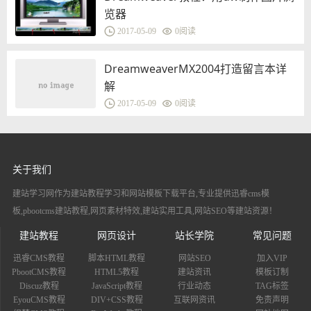
览器
2017-05-09
0
阅读
DreamweaverMX2004打造留言本详
解
2017-05-09
0
阅读
关于我们
建站学习网作为建站教程学习和网站模板下载平台,专业提供迅睿cms模
板,pbootcms建站教程,网页素材特效,建站实用工具,网站SEO等建站资源！
建站教程
网页设计
站长学院
常见问题
迅睿CMS教程
脚本HTML教程
网站SEO
加入VIP
PbootCMS教程
HTML5教程
建站资讯
模板订制
Discuz教程
JavaScript教程
行业动态
TAG标签
EyouCMS教程
DIV+CSS教程
互联网资讯
免责声明