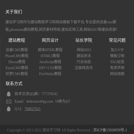
关于我们
建站学习网作为建站教程学习和网站模板下载平台,专业提供迅睿cms模
板,pbootcms建站教程,网页素材特效,建站实用工具,网站SEO等建站资源！
建站教程
网页设计
站长学院
常见问题
迅睿CMS教程
脚本HTML教程
网站SEO
加入VIP
PbootCMS教程
HTML5教程
建站资讯
模板订制
Discuz教程
JavaScript教程
行业动态
TAG标签
EyouCMS教程
DIV+CSS教程
互联网资讯
免责声明
织梦CMS教程
FireWorks教程
网站地图
联系方式
技术交流QQ群：777378542
Email：dedexuexi#qq.com（#换为@）
Q Q：
768627621
Copyright © 2015-2022 建站学习网 All Rights Reserved. |
苏ICP备15026959号-1