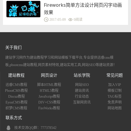
Fireworks简单方法设计网页闪字动画
效果
2017-05-09
0
阅读
关于我们
建站学习网作为建站教程学习和网站模板下载平台,专业提供迅睿cms模
板,pbootcms建站教程,网页素材特效,建站实用工具,网站SEO等建站资源！
建站教程
网页设计
站长学院
常见问题
迅睿CMS教程
脚本HTML教程
网站SEO
加入VIP
PbootCMS教程
HTML5教程
建站资讯
模板订制
Discuz教程
JavaScript教程
行业动态
TAG标签
EyouCMS教程
DIV+CSS教程
互联网资讯
免责声明
织梦CMS教程
FireWorks教程
网站地图
联系方式
技术交流QQ群：777378542