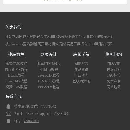
关于我们
建站学习网作为建站教程学习和网站模板下载平台,专业提供迅睿cms模
板,pbootcms建站教程,网页素材特效,建站实用工具,网站SEO等建站资源！
建站教程
网页设计
站长学院
常见问题
迅睿CMS教程
脚本HTML教程
网站SEO
加入VIP
PbootCMS教程
HTML5教程
建站资讯
模板订制
Discuz教程
JavaScript教程
行业动态
TAG标签
EyouCMS教程
DIV+CSS教程
互联网资讯
免责声明
织梦CMS教程
FireWorks教程
网站地图
联系方式
技术交流QQ群：777378542
Email：dedexuexi#qq.com（#换为@）
Q Q：
768627621