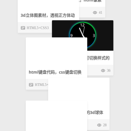
动
59
时
炫