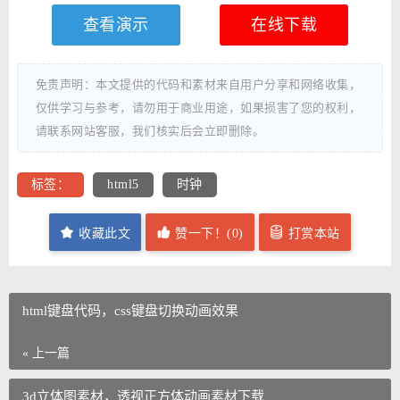
查看演示
在线下载
免责声明：本文提供的代码和素材来自用户分享和网络收集，
仅供学习与参考，请勿用于商业用途，如果损害了您的权利，
请联系网站客服，我们核实后会立即删除。
标签：
html5
时钟
收藏此文
赞一下！(
0
)
打赏本站
html键盘代码，css键盘切换动画效果
« 上一篇
3d立体图素材，透视正方体动画素材下载