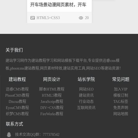
关于我们
建站学习网作为建站教程学习和网站模板下载平台,专业提供迅睿cms模
板,pbootcms建站教程,网页素材特效,建站实用工具,网站SEO等建站资源！
建站教程
网页设计
站长学院
常见问题
迅睿CMS教程
脚本HTML教程
网站SEO
加入VIP
PbootCMS教程
HTML5教程
建站资讯
模板订制
Discuz教程
JavaScript教程
行业动态
TAG标签
EyouCMS教程
DIV+CSS教程
互联网资讯
免责声明
织梦CMS教程
FireWorks教程
网站地图
联系方式
技术交流QQ群：777378542