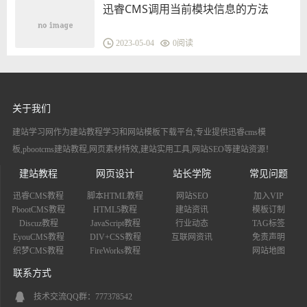
迅睿CMS调用当前模块信息的方法
2023-05-04
0
阅读
关于我们
建站学习网作为建站教程学习和网站模板下载平台,专业提供迅睿cms模
板,pbootcms建站教程,网页素材特效,建站实用工具,网站SEO等建站资源！
建站教程
网页设计
站长学院
常见问题
迅睿CMS教程
脚本HTML教程
网站SEO
加入VIP
PbootCMS教程
HTML5教程
建站资讯
模板订制
Discuz教程
JavaScript教程
行业动态
TAG标签
EyouCMS教程
DIV+CSS教程
互联网资讯
免责声明
织梦CMS教程
FireWorks教程
网站地图
联系方式
技术交流QQ群：777378542