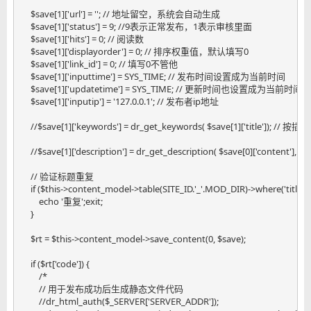
    $save[1]['url'] = ''; // 地址留空，系统会自动生成

    $save[1]['status'] = 9; //9表示正常发布，1表示审核里面

    $save[1]['hits'] = 0; // 阅读数

    $save[1]['displayorder'] = 0; // 排序权重值，默认填写0

    $save[1]['link_id'] = 0; // 填写0不管他

    $save[1]['inputtime'] = SYS_TIME; // 发布时间设置成为当前时间

    $save[1]['updatetime'] = SYS_TIME; // 更新时间也
    $save[1]['inputip'] = '127.0.0.1'; // 发布者ip地址

    //$save[1]['keywords'] = dr_get_keywords( $save[1]['title']); /
    //$save[1]['description'] = dr_get_description( $save[0]['con
    // 验证标题重复

    if ($this->content_model->table(SITE_ID.'_'.MOD_DIR)->where('title', $sa
        echo '重复';exit;

    }

    $rt = $this->content_model->save_content(0, $save);

    if ($rt['code']) {

        /*

        // 用于发布成功后生成静态文件代码

        //dr_html_auth($_SERVER['SERVER_ADDR']);
