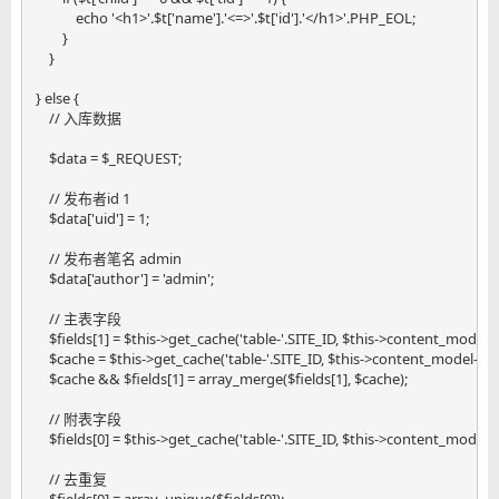
            echo '<h1>'.$t['name'].'<=>'.$t['id'].'</h1>'.PHP_EOL;

        }

    }

} else {

    // 入库数据

    $data = $_REQUEST;

    // 发布者id 1

    $data['uid'] = 1;

    // 发布者笔名 admin

    $data['author'] = 'admin';

    // 主表字段

    $fields[1] = $this->get_cache('table-'.SITE_ID, $this->content_model-
    $cache = $this->get_cache('table-'.SITE_ID, $this->content_model->d
    $cache && $fields[1] = array_merge($fields[1], $cache);

    // 附表字段

    $fields[0] = $this->get_cache('table-'.SITE_ID, $this->content_model-
    // 去重复

    $fields[0] = array_unique($fields[0]);
