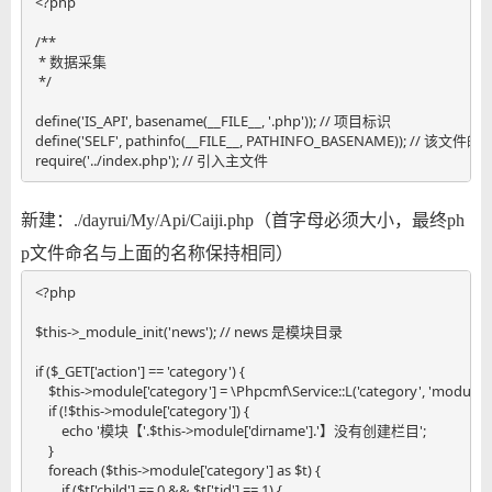
<?php

/**

 * 数据采集

 */

define('IS_API', basename(__FILE__, '.php')); // 项目标识

define('SELF', pathinfo(__FILE__, PATHINFO_BASENAME)); // 该文件的
require('../index.php'); // 引入主文件
新建：./dayrui/My/Api/Caiji.php（首字母必须大小，最终ph
p文件命名与上面的名称保持相同）
<?php

$this->_module_init('news'); // news 是模块目录

if ($_GET['action'] == 'category') {

    $this->module['category'] = \Phpcmf\Service::L('category', 'module')
    if (!$this->module['category']) {

        echo '模块【'.$this->module['dirname'].'】没有创建栏目';

    }

    foreach ($this->module['category'] as $t) {

        if ($t['child'] == 0 && $t['tid'] == 1) {
