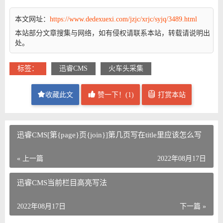
本文网址：
https://www.dedexuexi.com/jzjc/xrjc/syjq/3489.html
本站部分文章搜集与网络，如有侵权请联系本站，转载请说明出
处。
标签：
迅睿CMS
火车头采集
收藏此文
赞一下！(
1
)
打赏本站
迅睿CMS[第{page}页{join}]第几页写在title里应该怎么写
« 上一篇
2022年08月17日
迅睿CMS当前栏目高亮写法
2022年08月17日
下一篇 »