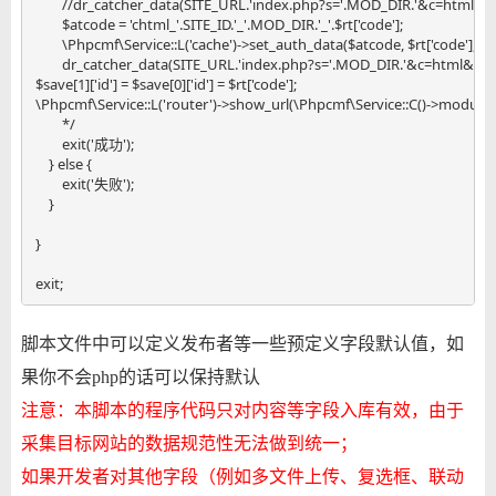
        //dr_catcher_data(SITE_URL.'index.php?s='.MOD_DIR.'&c=html&m=s
        $atcode = 'chtml_'.SITE_ID.'_'.MOD_DIR.'_'.$rt['code'];

        \Phpcmf\Service::L('cache')->set_auth_data($atcode, $rt['code'], SIT
        dr_catcher_data(SITE_URL.'index.php?s='.MOD_DIR.'&c=html&m=sh
$save[1]['id'] = $save[0]['id'] = $rt['code'];

\Phpcmf\Service::L('router')->show_url(\Phpcmf\Service::C()->module, $
        */

        exit('成功');

    } else {

        exit('失败');

    }

}

exit;
脚本文件中可以定义发布者等一些预定义字段默认值，如
果你不会php的话可以保持默认
注意：本脚本的程序代码只对内容等字段入库有效，由于
采集目标网站的数据规范性无法做到统一；
如果开发者对其他字段（例如多文件上传、复选框、联动