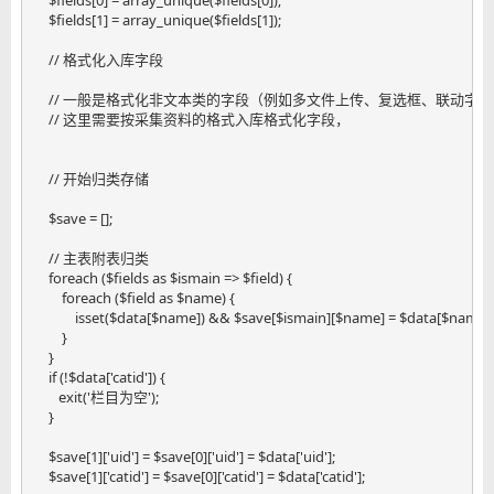
    $fields[1] = array_unique($fields[1]);

    // 格式化入库字段

    // 一般是格式化非文本类的字段（例如多文件上传、复选框、联动字段
    // 这里需要按采集资料的格式入库格式化字段，

    // 开始归类存储

    $save = [];

    // 主表附表归类

    foreach ($fields as $ismain => $field) {

        foreach ($field as $name) {

            isset($data[$name]) && $save[$ismain][$name] = $data[$name];

        }

    }

    if (!$data['catid']) {

       exit('栏目为空');

    }

    $save[1]['uid'] = $save[0]['uid'] = $data['uid'];

    $save[1]['catid'] = $save[0]['catid'] = $data['catid'];
