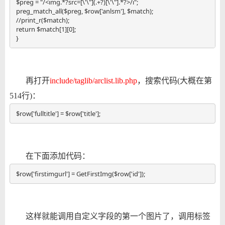
$preg = "/<img.*?src=[\'\"](.+?)[\'\"].*?>/i"; 

preg_match_all($preg, $row['anlsm'], $match);

//print_r($match); 

return $match[1][0];

}
再打开
include/taglib/arclist.lib.php
，搜索代码(大概在第
514行)：
$row['fulltitle'] = $row['title'];
在下面添加代码：
$row['firstimgurl'] = GetFirstImg($row['id']);
这样就能调用自定义字段的第一个图片了，调用标签