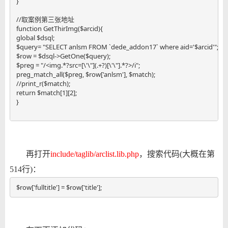
}

//取案例第三张地址

function GetThirImg($arcid){

global $dsql;

$query= "SELECT anlsm FROM `dede_addon17` where aid='$arcid'";

$row = $dsql->GetOne($query);

$preg = "/<img.*?src=[\'\"](.+?)[\'\"].*?>/i"; 

preg_match_all($preg, $row['anlsm'], $match);

//print_r($match); 

return $match[1][2];

}

再打开
include/taglib/arclist.lib.php
，搜索代码(大概在第
514行)：
$row['fulltitle'] = $row['title'];