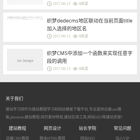
2017-09-13
0
阅读
织梦dedecms地区联动在当前页面title
加入选择的地区名
2017-09-13
0
阅读
织梦CMS中添加一个函数来实现任意字
段的调用
2017-09-13
0
阅读
关于我们
建站学习网作为建站教程学习和网站模板下载平台,专业提供迅睿cms模
板,pbootcms建站教程,网页素材特效,建站实用工具,网站SEO等建站资源！
建站教程
网页设计
站长学院
常见问题
迅睿CMS教程
脚本HTML教程
网站SEO
加入VIP