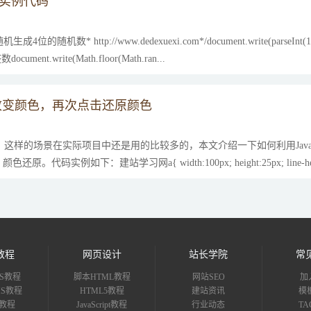
的实例代码
机数* http://www.dedexuexi.com*/document.write(parseInt(10
ent.write(Math.floor(Math.ran...
按钮改变颜色，再次点击还原颜色
还原，这样的场景在实际项目中还是用的比较多的，本文介绍一下如何利用JavaSc
码实例如下：建站学习网a{ width:100px; height:25px; line-he.
教程
网页设计
站长学院
常
S教程
脚本HTML教程
网站SEO
加
CMS教程
HTML5教程
建站资讯
模
uz教程
JavaScript教程
行业动态
T