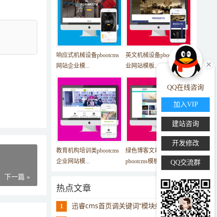
响应式机械设备pbootcms
英文机械设备pbootcms企
网站企业模...
业网站模板...
QQ在线咨询
加入VIP
建站咨询
开发修改
教育机构培训类pbootcms
绿色博客文章美文网站
企业网站模...
pbootcms模板...
QQ交流群
下一篇 »
热点文章
迅睿cms首页调关键词“模块缓存不存在”
1