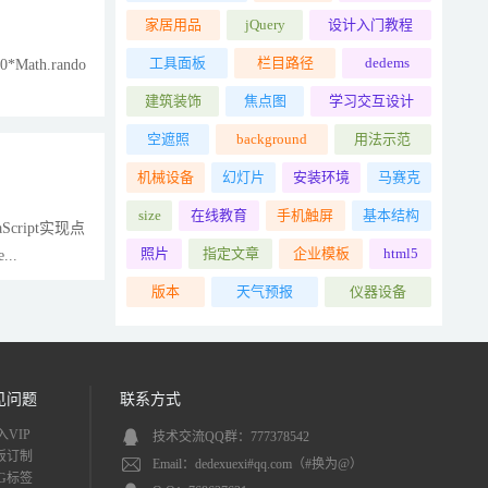
家居用品
jQuery
设计入门教程
工具面板
栏目路径
dedems
*Math.rando
建筑装饰
焦点图
学习交互设计
空遮照
background
用法示范
机械设备
幻灯片
安装环境
马赛克
size
在线教育
手机触屏
基本结构
ript实现点
照片
指定文章
企业模板
html5
..
版本
天气预报
仪器设备
见问题
联系方式
入VIP
技术交流QQ群：777378542
板订制
Email：dedexuexi#qq.com（#换为@）
AG标签