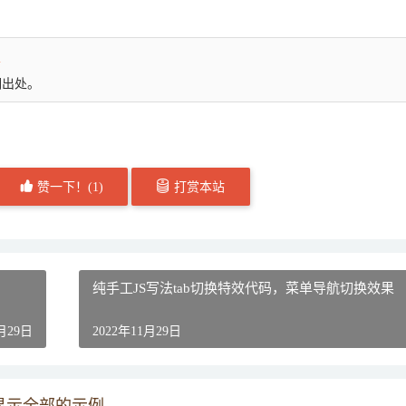
l
明出处。
赞一下！(
1
)
打赏本站
纯手工JS写法tab切换特效代码，菜单导航切换效果
1月29日
2022年11月29日
显示全部的示例