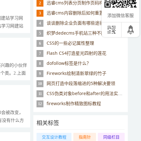
迅睿cms列表分页制作页码样式的思路
2
迅睿cms内容删除后如何重置id序号？
3
添加微信客服
网建站学习网
谈谈删除企业负面有哪些途径可走
4
站学习网建站
织梦dedecms手机站三种不同建设方法和优劣分析
5
CSS的一些必记属性整理
6
Flash CS4打造星光四射的莲花
7
dofollow标签是什么？
8
感兴趣的小伙伴
Fireworks绘制清新翠绿的竹子
个类。2.上面
9
网页打造中段落缩进的5种解决要领
10
CSS伪类对象before和after的用法实例详解
11
fireworks制作精致图标教程
12
l会被改变，
那么有没有什么方
相关标签
交互设计教程
指南针
同级栏目