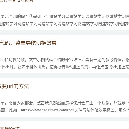
又显示全部的呢？代码如下：建站学习网建站学习网建站学习网建站学习
网建站学习网建站学习网建站学习网建站学习网建站学习网建站学习网建
(){varpp=documen...
特效代码，菜单导航切换效果
现tab栏切换特效，文中示例代码介绍的非常详细，具有一定的参考价值，
个tab时。要先用排他思想，使得所有li不加上背景，再让点击的tab加上某
一对应的。因此，可以使用自定义属性，...
变url的方法
很简单，相信大家都会：点击我头部然而这样使用会产生一个现象，那就是ur
比如：https://www.dedexuexi.com#box这种写法体验效果极差，
了，直接上代码...