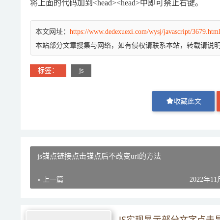
将上面的代码加到<head><head>中即可禁止右键。
本文网址：
https://www.dedexuexi.com/wysj/javascript/3679.htm
本站部分文章搜集与网络，如有侵权请联系本站，转载请说
标签：
js
收藏此文
js锚点链接点击锚点后不改变url的方法
« 上一篇
2022年1
JS实现显示部分文字点击