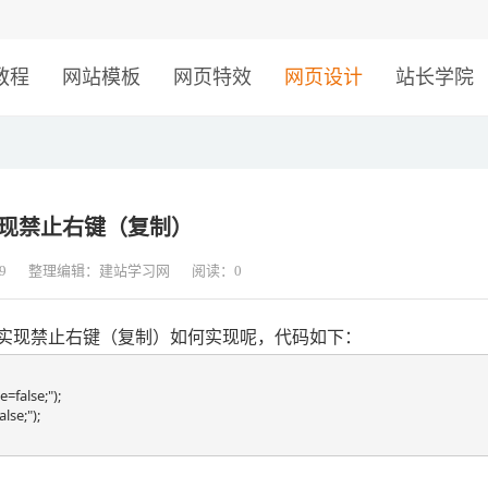
！
教程
网站模板
网页特效
网页设计
站长学院
实现禁止右键（复制）
9
整理编辑：建站学习网
阅读：
0
S实现禁止右键（复制）如何实现呢，代码如下：
alse;");

se;");
