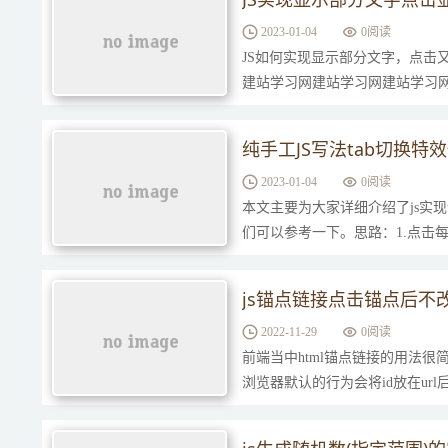
2023-01-04
0
阅读
JS如何实现显示部分文字，点击
建站学习网建站学习网建站学习
学习网建站学习网建站学习functionshow
纯手工JS写法tab切换
2023-01-04
0
阅读
本文主要为大家详细介绍了js实
们可以参考一下。思路：1.点击每
的tab与下面显示内容的页面是一
js锚点链接点击锚点后不改
2022-11-29
0
阅读
前端当中html锚点链接的用法
浏览器默认的行为会将id放在url后面。
法不改变URL呢？这里就不多废话