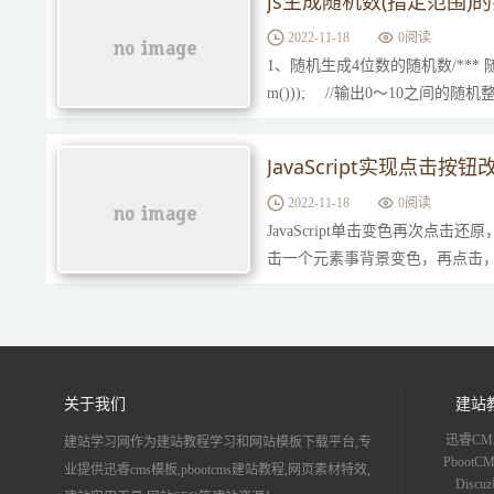
js生成随机数(指定范围)
2022-11-18
0
阅读
1、随机生成4位数的随机数/*** 随机生成4位的随
m())); //输出0～10之间的随机整数docum
JavaScript实现点击
2022-11-18
0
阅读
JavaScript单击变色再次点击
击一个元素事背景变色，再点击，颜色还原。代
关于我们
建站
迅睿CM
建站学习网作为建站教程学习和网站模板下载平台,专
Pboot
业提供迅睿cms模板,pbootcms建站教程,网页素材特效,
Disc