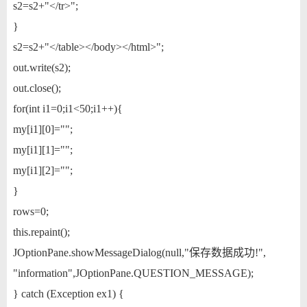
s2=s2+"</tr>";
}
s2=s2+"</table></body></html>";
out.write(s2);
out.close();
for(int i1=0;i1<50;i1++){
my[i1][0]="";
my[i1][1]="";
my[i1][2]="";
}
rows=0;
this.repaint();
JOptionPane.showMessageDialog(null,"保存数据成功!",
"information",JOptionPane.QUESTION_MESSAGE);
} catch (Exception ex1) {