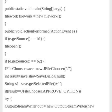
}
public static void main(String[] args) {
filework filework = new filework();
}
public void actionPerformed(ActionEvent e) {
if (e.getSource() == b1) {
fileopen();
}
if (e.getSource() == b2) {
JFileChooser save=new JFileChooser(".");
int result=save.showSaveDialog(null);
String s1=save.getSelectedFile()+"";
if(result==JFileChooser.APPROVE_OPTION){
try {
OutputStreamWriter out = new OutputStreamWriter(new