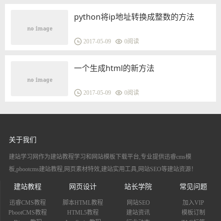
python将ip地址转换成整数的方法
2017-05-09
0
阅读
一个生成html的新方法
2017-05-09
0
阅读
关于我们
建站学习网作为建站教程学习和网站模板下载平台,专业提供迅睿cms模
板,pbootcms建站教程,网页素材特效,建站实用工具,网站SEO等建站资源！
建站教程
网页设计
站长学院
常见问题
迅睿CMS教程
脚本HTML教程
网站SEO
加入VIP
PbootCMS教程
HTML5教程
建站资讯
模板订制