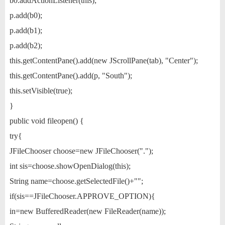
b0.addActionListener(this);
p.add(b0);
p.add(b1);
p.add(b2);
this.getContentPane().add(new JScrollPane(tab), "Center");
this.getContentPane().add(p, "South");
this.setVisible(true);
}
public void fileopen() {
try{
JFileChooser choose=new JFileChooser(".");
int sis=choose.showOpenDialog(this);
String name=choose.getSelectedFile()+"";
if(sis==JFileChooser.APPROVE_OPTION){
in=new BufferedReader(new FileReader(name));