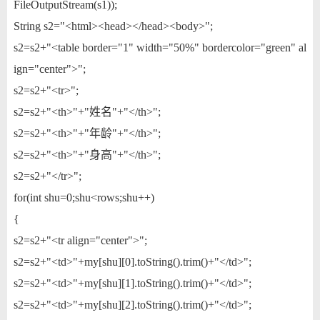
FileOutputStream(s1));
String s2="<html><head></head><body>";
s2=s2+"<table border="1" width="50%" bordercolor="green" al
ign="center">";
s2=s2+"<tr>";
s2=s2+"<th>"+"姓名"+"</th>";
s2=s2+"<th>"+"年龄"+"</th>";
s2=s2+"<th>"+"身高"+"</th>";
s2=s2+"</tr>";
for(int shu=0;shu<rows;shu++)
{
s2=s2+"<tr align="center">";
s2=s2+"<td>"+my[shu][0].toString().trim()+"</td>";
s2=s2+"<td>"+my[shu][1].toString().trim()+"</td>";
s2=s2+"<td>"+my[shu][2].toString().trim()+"</td>";