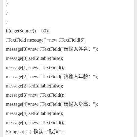
}
}
}
if(e.getSource()==b0){
JTextField message[]=new JTextField[6];
message[0]=new JTextField("请输入姓名：");
message[0].setEditable(false);
message[1]=new JTextField();
message[2]=new JTextField("请输入年龄：");
message[2].setEditable(false);
message[3]=new JTextField();
message[4]=new JTextField("请输入身高：");
message[4].setEditable(false);
message[5]=new JTextField();
String str[]={"确认","取消"};