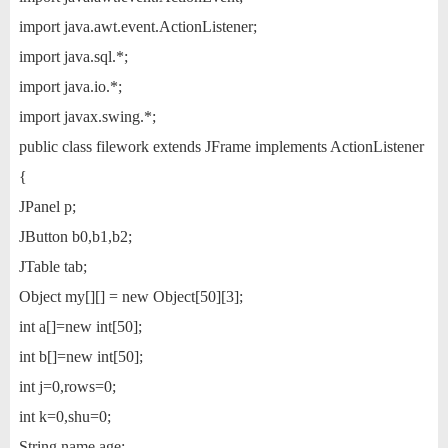
import java.awt.event.ActionListener;
import java.sql.*;
import java.io.*;
import javax.swing.*;
public class filework extends JFrame implements ActionListener
{
JPanel p;
JButton b0,b1,b2;
JTable tab;
Object my[][] = new Object[50][3];
int a[]=new int[50];
int b[]=new int[50];
int j=0,rows=0;
int k=0,shu=0;
String name,age;