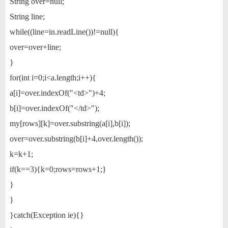
String over=null;
String line;
while((line=in.readLine())!=null){
over=over+line;
}
for(int i=0;i<a.length;i++){
a[i]=over.indexOf("<td>")+4;
b[i]=over.indexOf("</td>");
my[rows][k]=over.substring(a[i],b[i]);
over=over.substring(b[i]+4,over.length());
k=k+1;
if(k==3){k=0;rows=rows+1;}
}
}
}catch(Exception ie){}