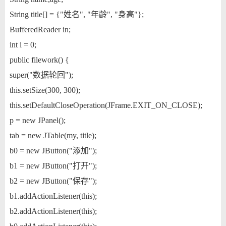
String title[] = {"姓名", "年龄", "身高"};
BufferedReader in;
int i = 0;
public filework() {
super("数据轮回");
this.setSize(300, 300);
this.setDefaultCloseOperation(JFrame.EXIT_ON_CLOSE);
p = new JPanel();
tab = new JTable(my, title);
b0 = new JButton("添加");
b1 = new JButton("打开");
b2 = new JButton("保存");
b1.addActionListener(this);
b2.addActionListener(this);