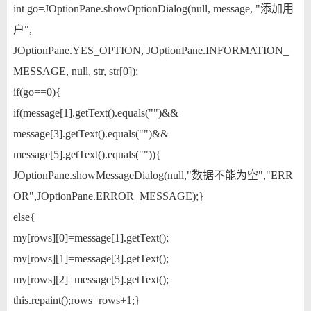
int go=JOptionPane.showOptionDialog(null, message, "添加用
户",
JOptionPane.YES_OPTION, JOptionPane.INFORMATION_
MESSAGE, null, str, str[0]);
if(go==0){
if(message[1].getText().equals("")&&
message[3].getText().equals("")&&
message[5].getText().equals("")){
JOptionPane.showMessageDialog(null,"数据不能为空","ERR
OR",JOptionPane.ERROR_MESSAGE);}
else{
my[rows][0]=message[1].getText();
my[rows][1]=message[3].getText();
my[rows][2]=message[5].getText();
this.repaint();rows=rows+1;}