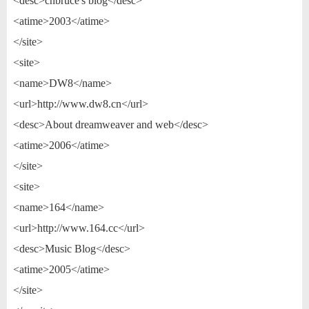
<desc>cnbruce's blog</desc>
<atime>2003</atime>
</site>
<site>
<name>DW8</name>
<url>http://www.dw8.cn</url>
<desc>About dreamweaver and web</desc>
<atime>2006</atime>
</site>
<site>
<name>164</name>
<url>http://www.164.cc</url>
<desc>Music Blog</desc>
<atime>2005</atime>
</site>