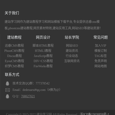
关于我们
建站学习网作为建站教程学习和网站模板下载平台,专业提供迅睿cms模
板,pbootcms建站教程,网页素材特效,建站实用工具,网站SEO等建站资源！
建站教程
网页设计
站长学院
常见问题
迅睿CMS教程
脚本HTML教程
网站SEO
加入VIP
PbootCMS教程
HTML5教程
建站资讯
模板订制
Discuz教程
JavaScript教程
行业动态
TAG标签
EyouCMS教程
DIV+CSS教程
互联网资讯
免责声明
织梦CMS教程
FireWorks教程
网站地图
联系方式
技术交流QQ群：777378542
Email：dedexuexi#qq.com（#换为@）
Q Q：
768627621
Copyright © 2015-2022 建站学习网 All Rights Reserved. |
苏ICP备15026959号-1