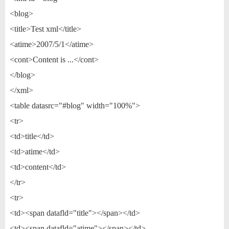
<blog>
<title>Test xml</title>
<atime>2007/5/1</atime>
<cont>Content is ...</cont>
</blog>
</xml>
<table datasrc="#blog" width="100%">
<tr>
<td>title</td>
<td>atime</td>
<td>content</td>
</tr>
<tr>
<td><span datafld="title"></span></td>
<td><span datafld="atime"></span></td>