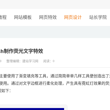
！
教程
网站模板
网页特效
网页设计
站长学院
ash制作荧光文字特效
9
整理编辑：建站学习网
阅读：
0
要使用了渐变填充等工具，通过简简单单几样工具便创造出了
使用。通过对文字边框进行柔化处理，产生具有霓虹灯效果的荧
程如下：