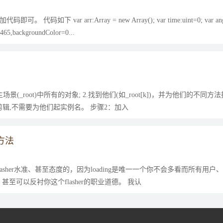
码如下 var arr:Array = new Array(); var time:uint=0; var angl
=465,backgroundColor=0...
整个主场景(_root)中所有的对象; 2.找到他们(如_root[k])，并为他们的不同
剪辑,不需要为他们起实例名。 步骤2：加入
的方法
flasher水准、甚至态度的，因为loading是唯一一个你不会多看而所有用
，甚至可以反衬你这个flasher的职业道德。 我认