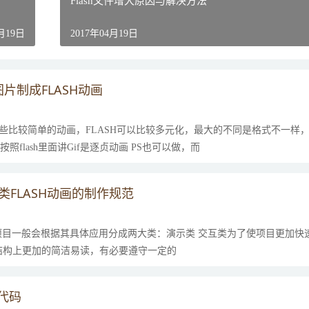
Flash文件增大原因与解决方法
4月19日
2017年04月19日
画图片制成FLASH动画
能做一些比较简单的动画，FLASH可以比较多元化，最大的不同是格式不一样，
按照flash里面讲Gif是逐贞动画 PS也可以做，而
示类FLASH动画的制作规范
h的项目一般会根据其具体应用分成两大类：演示类 交互类为了使项目更加快
结构上更加的简洁易读，有必要遵守一定的
戏代码