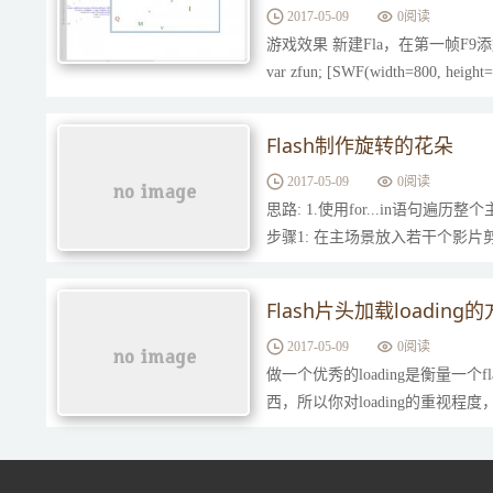
2017-05-09
0
阅读
游戏效果 新建Fla，在第一帧F9添加代码即可。 代
var zfun; [SWF(width=800, height
Flash制作旋转的花朵
2017-05-09
0
阅读
思路: 1.使用for...in语句遍历
步骤1: 在主场景放入若干个影片
Flash片头加载loading
2017-05-09
0
阅读
做一个优秀的loading是衡量一个
西，所以你对loading的重视程度