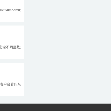
e:Number=0;
方法指定不同函数;
户、客户会看的东