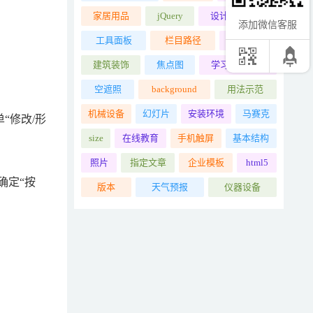
家居用品
jQuery
设计入门教程
添加微信客服
工具面板
栏目路径
dedems
建筑装饰
焦点图
学习交互设计
空遮照
background
用法示范
机械设备
幻灯片
安装环境
马赛克
“修改/形
size
在线教育
手机触屏
基本结构
照片
指定文章
企业模板
html5
确定“按
版本
天气预报
仪器设备