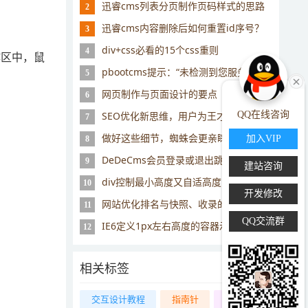
迅睿cms列表分页制作页码样式的思路
2
迅睿cms内容删除后如何重置id序号？
3
div+css必看的15个css重则
4
作区中，鼠
pbootcms提示：“未检测到您服务器环境的sqlite3数据库扩展...”
5
网页制作与页面设计的要点
6
SEO优化新思维，用户为王才是核心！
QQ在线咨询
7
做好这些细节，蜘蛛会更亲睐你
加入VIP
8
DeDeCms会员登录或退出跳转到首页的修改方法
9
建站咨询
div控制最小高度又自适高度
10
开发修改
网站优化排名与快照、收录的关系
11
QQ交流群
IE6定义1px左右高度的容器示例代码
12
相关标签
交互设计教程
指南针
同级栏目