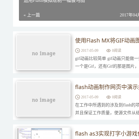
运用Flash模拟绘制一幅骏马图
« 上一篇
2017年0
使用Flash MX将GIF动
2017-05-09
0
阅读
gif动画比较简单 gif动画只
一个是Gif，还有Gif的那是图片，
flash动画制作网页中演
2017-05-09
0
阅读
在工作中所遇到的涉及到flas
并且保证工作质量，使源文件从
flash as3实现打字小游