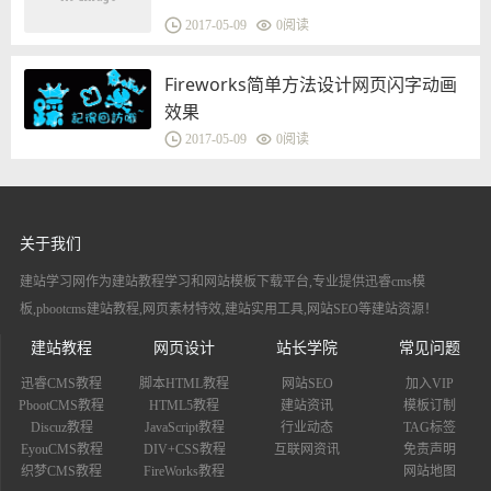
2017-05-09
0
阅读
Fireworks简单方法设计网页闪字动画
效果
2017-05-09
0
阅读
关于我们
建站学习网作为建站教程学习和网站模板下载平台,专业提供迅睿cms模
板,pbootcms建站教程,网页素材特效,建站实用工具,网站SEO等建站资源！
建站教程
网页设计
站长学院
常见问题
迅睿CMS教程
脚本HTML教程
网站SEO
加入VIP
PbootCMS教程
HTML5教程
建站资讯
模板订制
Discuz教程
JavaScript教程
行业动态
TAG标签
EyouCMS教程
DIV+CSS教程
互联网资讯
免责声明
织梦CMS教程
FireWorks教程
网站地图