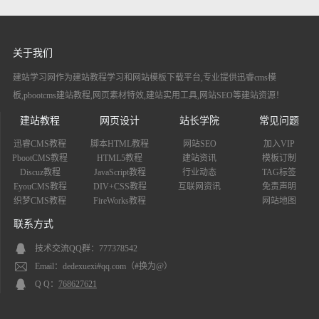
关于我们
建站学习网作为建站教程学习和网站模板下载平台,专业提供迅睿cms模
板,pbootcms建站教程,网页素材特效,建站实用工具,网站SEO等建站资源！
建站教程
网页设计
站长学院
常见问题
迅睿CMS教程
脚本HTML教程
网站SEO
加入VIP
PbootCMS教程
HTML5教程
建站资讯
模板订制
Discuz教程
JavaScript教程
行业动态
TAG标签
EyouCMS教程
DIV+CSS教程
互联网资讯
免责声明
织梦CMS教程
FireWorks教程
网站地图
联系方式
技术交流QQ群：777378542
Email：dedexuexi#qq.com（#换为@）
Q Q：
768627621