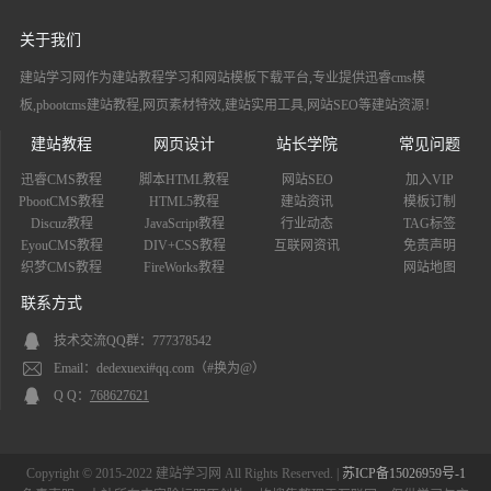
关于我们
建站学习网作为建站教程学习和网站模板下载平台,专业提供迅睿cms模
板,pbootcms建站教程,网页素材特效,建站实用工具,网站SEO等建站资源！
建站教程
网页设计
站长学院
常见问题
迅睿CMS教程
脚本HTML教程
网站SEO
加入VIP
PbootCMS教程
HTML5教程
建站资讯
模板订制
Discuz教程
JavaScript教程
行业动态
TAG标签
EyouCMS教程
DIV+CSS教程
互联网资讯
免责声明
织梦CMS教程
FireWorks教程
网站地图
联系方式
技术交流QQ群：777378542
Email：dedexuexi#qq.com（#换为@）
Q Q：
768627621
Copyright © 2015-2022 建站学习网 All Rights Reserved. |
苏ICP备15026959号-1