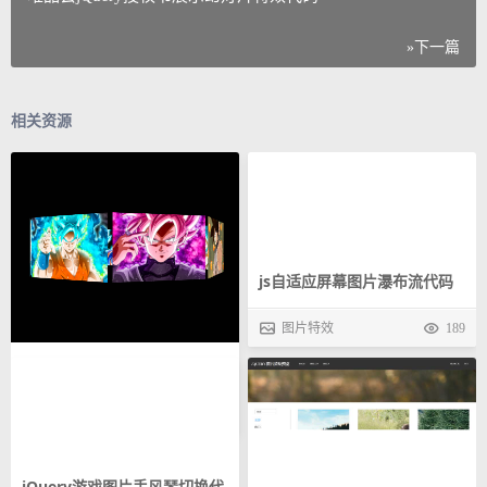
»下一篇
相关资源
js自适应屏幕图片瀑布流代码
图片特效
189
3d旋转照片墙代码，css制作
旋转画廊
图片特效
309
jQuery游戏图片手风琴切换代