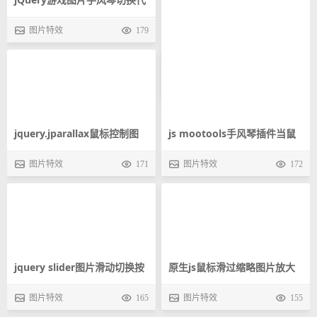
码
图片特效
179
jQuery图片列表鼠标悬上下滚
动效果代码
图片特效
178
js mootools手风琴插件当鼠
jquery.jparallax鼠标控制图
标移到某一张图片时将展开整
图片特效
172
片移动类似动画效果背景图片
图片特效
171
张图片
跟随鼠标移动
jquery slider图片滑动切换按
原生js鼠标滑过缩略图片放大
钮和小缩略图控制大图片滑动
展示原图片提示图片文字信息
图片特效
165
图片特效
155