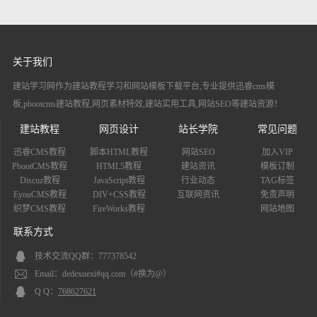
切换
关于我们
建站学习网作为建站教程学习和网站模板下载平台,专业提供迅睿cms模
板,pbootcms建站教程,网页素材特效,建站实用工具,网站SEO等建站资源！
建站教程
网页设计
站长学院
常见问题
迅睿CMS教程
脚本HTML教程
网站SEO
加入VIP
PbootCMS教程
HTML5教程
建站资讯
模板订制
Discuz教程
JavaScript教程
行业动态
TAG标签
EyouCMS教程
DIV+CSS教程
互联网资讯
免责声明
织梦CMS教程
FireWorks教程
网站地图
联系方式
技术交流QQ群：777378542
Email：dedexuexi#qq.com（#换为@）
Q Q：
768627621