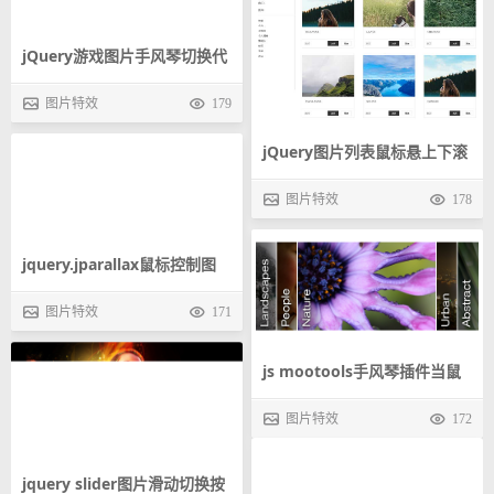
jQuery游戏图片手风琴切换代
码
图片特效
179
jQuery图片列表鼠标悬上下滚
动效果代码
图片特效
178
jquery.jparallax鼠标控制图
片移动类似动画效果背景图片
图片特效
171
js mootools手风琴插件当鼠
跟随鼠标移动
标移到某一张图片时将展开整
图片特效
172
张图片
jquery slider图片滑动切换按