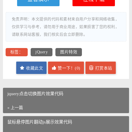
免责声明：本文提供的代码和素材来自用户分享和网络收集，
仅供学习与参考，请勿用于商业用途，如果损害了您的权利，
请联系网站客服，我们核实后会立即删除。
标签：
jQuery
图片特效
收藏此文
赞一下！(
0
)
打赏本站
jquery点击切换图片效果代码
« 上一篇
鼠标悬停图片翻动js展示效果代码