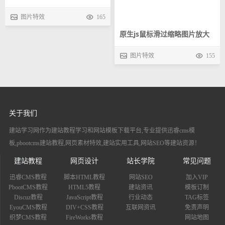
钮和小缩略图控制大图片滑动
图片特效
165
切换
原生js鼠标滑过缩略图片放大
展示原图片提示图片文字信息
图片特效
155
关于我们
建站学习网作为建站教程学习和网站模板下载平台,专业提供迅睿cms模
板,pbootcms建站教程,网页素材特效,建站实用工具,网站SEO等建站资源！
建站教程
网页设计
站长学院
常见问题
迅睿CMS教程
脚本HTML教程
网站SEO
加入VIP
PbootCMS教程
HTML5教程
建站资讯
模板订制
Discuz教程
JavaScript教程
行业动态
TAG标签
EyouCMS教程
DIV+CSS教程
互联网资讯
免责声明
织梦CMS教程
FireWorks教程
网站地图