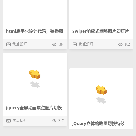
换特效
焦点幻灯
198
效
焦点幻灯
186
html扁平化设计代码，轮播图
Swiper响应式缩略图片幻灯片
效果代码
切换特效
焦点幻灯
184
焦点幻灯
182
jquery全屏动画焦点图片切换
jQuery立体缩略图切换特效
文字和图片结合切换简单大气
焦点幻灯
217
焦点幻灯
202
的焦点图