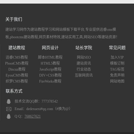
关于我们
建站学习网作为建站教程学习和网站模板下载平台,专业提供迅睿cms模
板,pbootcms建站教程,网页素材特效,建站实用工具,网站SEO等建站资源！
建站教程
网页设计
站长学院
常见问题
迅睿CMS教程
脚本HTML教程
网站SEO
加入VIP
PbootCMS教程
HTML5教程
建站资讯
模板订制
Discuz教程
JavaScript教程
行业动态
TAG标签
EyouCMS教程
DIV+CSS教程
互联网资讯
免责声明
织梦CMS教程
FireWorks教程
网站地图
联系方式
技术交流QQ群：777378542
Email：dedexuexi#qq.com（#换为@）
Q Q：
768627621