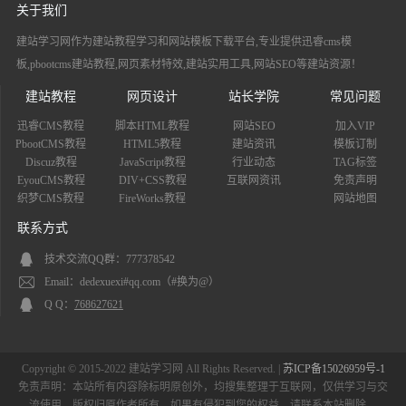
关于我们
建站学习网作为建站教程学习和网站模板下载平台,专业提供迅睿cms模
板,pbootcms建站教程,网页素材特效,建站实用工具,网站SEO等建站资源！
建站教程
网页设计
站长学院
常见问题
迅睿CMS教程
脚本HTML教程
网站SEO
加入VIP
PbootCMS教程
HTML5教程
建站资讯
模板订制
Discuz教程
JavaScript教程
行业动态
TAG标签
EyouCMS教程
DIV+CSS教程
互联网资讯
免责声明
织梦CMS教程
FireWorks教程
网站地图
联系方式
技术交流QQ群：777378542
Email：dedexuexi#qq.com（#换为@）
Q Q：
768627621
Copyright © 2015-2022 建站学习网 All Rights Reserved. |
苏ICP备15026959号-1
免责声明：本站所有内容除标明原创外，均搜集整理于互联网，仅供学习与交
流使用，版权归原作者所有，如果有侵犯到您的权益，请联系本站删除。