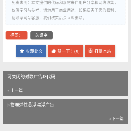
免责声明：本文提供的代码和素材来自用户分享和网络收集，
仅供学习与参考，请勿用于商业用途，如果损害了您的权利，
请联系网站客服，我们核实后会立即删除。
标签：
关键字
收藏此文
赞一下！(
0
)
打赏本站
可关闭的对联广告JS代码
« 上一篇
js物理弹性悬浮漂浮广告
»下一篇