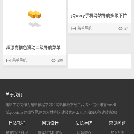
超漂亮橘色滑动二级导航菜单
jquery简易滑动二级下拉菜单
菜单导航
290
代码
菜单导航
152
关于我们
建站学习网作为建站教程学习和网站模板下载平台,专业提供迅睿cms模
板,pbootcms建站教程,网页素材特效,建站实用工具,网站SEO等建站资源！
建站教程
网页设计
站长学院
常见问题
迅睿CMS教程
脚本HTML教程
网站SEO
加入VIP