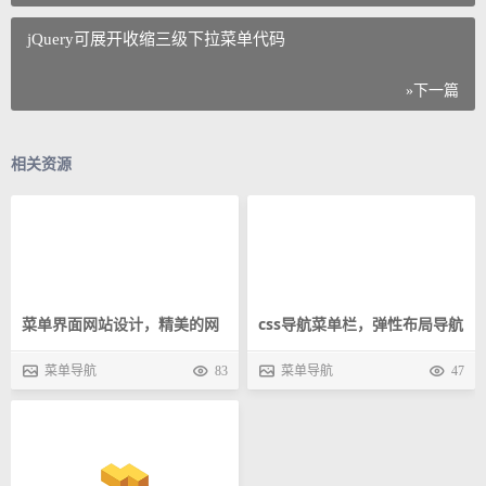
jQuery可展开收缩三级下拉菜单代码
»下一篇
相关资源
菜单界面网站设计，精美的网
css导航菜单栏，弹性布局导航
页设计菜单栏代码
栏
菜单导航
83
菜单导航
47