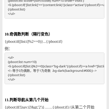
{pboot:list scode={sort:tcode} num=10 order='visits'}

<li {pboot:if('[list:link]'=='{content:link}')}class="active"{/pboot:if}><a href
{/pboot:list}

</ul>
10.奇偶数判断（隔行变色）
{pboot:if([list:i]%2==0)}...{/pboot:if}
例：
<ul>

{pboot:list num=10}

<li {pboot:if([list:i]%2==0)}class="bg-dark"{/pboot:if}><a href="[list:link]">[
<!--等于0为偶数，等于1为奇数  .bg-dark{background:#000;}-->

{/pboot:list}

</ul>
11.判断导航从第几个开始
{pboot:if('[nav:i]'&gt;'2')}……{/pboot:if}//从第二个开始