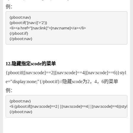
例：
{pboot:nav} 

{pboot:if('[nav:i]'>'2')}

<li><a href="[nav:link]">[nav:name]</a></li>

{/pboot:if}

{/pboot:nav}
12.隐藏指定scode的菜单
{pboot:if([nav:scode]==2||[nav:scode]==4||[nav:scode]==6)}styl
e="display:none;"{/pboot:if}//隐藏scode为2，4，6的菜单
例：
{pboot:nav}           

<li {pboot:if([nav:scode]==2||[nav:scode]==4||[nav:scode]==6)}style="d
{/pboot:nav}