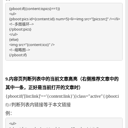
{pboot:if({content:ispics}==1)}

<ul>

{pboot:pics id={content:id} num=5}<li><img src="[pics:src]" /></li>  

<!--多图循环-->

{/pboot:pics}

</ul>

{else}

<img src="{content:ico}" />  

<!--缩略图-->

{/pboot:if}
9.内容页判断列表中的当前文章高亮（右侧推荐文章中的
其中一条，正好是当前打开的文章时）
{pboot:if('[list:link]'=='{content:link}')}class="active"{/pboot:i
f}//判断列表内链接等于本文链接
例：
<ul>
