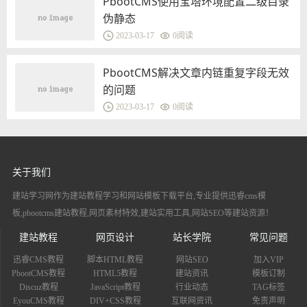
PbootCMS使用宝塔环境配置二级目录
伪静态
2023-03-17
0
阅读
PbootCMS解决文章内链重复字段无效
的问题
2023-03-17
0
阅读
关于我们
建站学习网作为建站教程学习和网站模板下载平台,专业提供迅睿cms模
板,pbootcms建站教程,网页素材特效,建站实用工具,网站SEO等建站资源！
建站教程
网页设计
站长学院
常见问题
迅睿CMS教程
脚本HTML教程
网站SEO
加入VIP
PbootCMS教程
HTML5教程
建站资讯
模板订制
Discuz教程
JavaScript教程
行业动态
TAG标签
EyouCMS教程
DIV+CSS教程
互联网资讯
免责声明