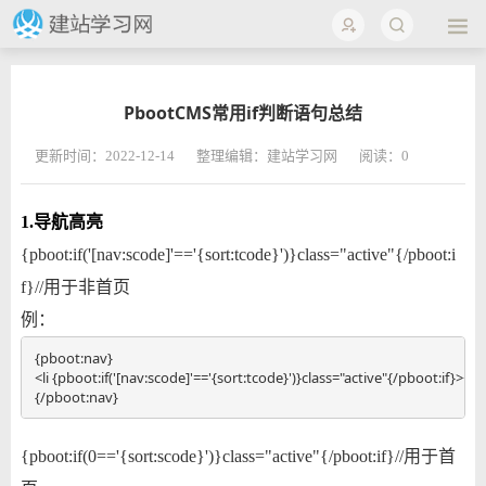
PbootCMS常用if判断语句总结
更新时间：2022-12-14
整理编辑：建站学习网
阅读：
0
1.导航高亮
{pboot:if('[nav:scode]'=='{sort:tcode}')}class="active"{/pboot:i
f}//用于非首页
例：
{pboot:nav} 

<li {pboot:if('[nav:scode]'=='{sort:tcode}')}class="active"{/pboot:if}><a
{/pboot:nav}
{pboot:if(0=='{sort:scode}')}class="active"{/pboot:if}//用于首