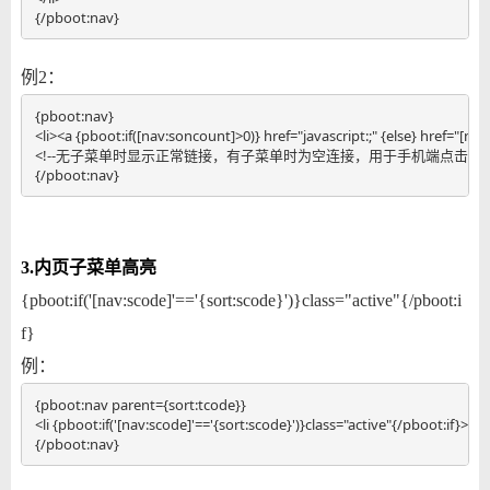
{/pboot:nav}
例2：
{pboot:nav} 

<li><a {pboot:if([nav:soncount]>0)} href="javascript:;" {else} href="[nav:
<!--无子菜单时显示正常链接，有子菜单时为空连接，用于手机端点击菜单滑
{/pboot:nav}
3.内页子菜单高亮
{pboot:if('[nav:scode]'=='{sort:scode}')}class="active"{/pboot:i
f}
例：
{pboot:nav parent={sort:tcode}}

<li {pboot:if('[nav:scode]'=='{sort:scode}')}class="active"{/pboot:if}><a
{/pboot:nav}