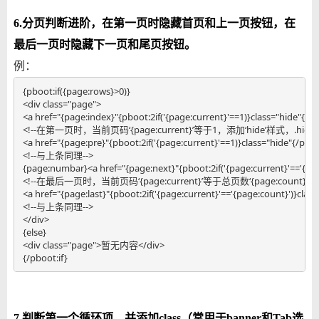
6.分页判断进阶，在第一页时隐藏首页和上一页按钮，在
最后一页时隐藏下一页和尾页按钮。
例：
{pboot:if({page:rows}>0)}

<div class="page">

<a href="{page:index}"{pboot:2if('{page:current}'==1)}class="hide"{/p
<!--在第一页时，当前页码‘{page:current}’等于1，添加‘hide’样式，.hide{disp
<a href="{page:pre}"{pboot:2if('{page:current}'==1)}class="hide"{/pb
<!--与上条同理-->

{page:numbar}<a href="{page:next}"{pboot:2if('{page:current}'=='{pa
<!--在最后一页时，当前页码‘{page:current}’等于总页数‘{page:count}，’添加‘h
<a href="{page:last}"{pboot:2if('{page:current}'=='{page:count}')}cla
<!--与上条同理-->

</div>

{else}

<div class="page">暂无内容</div>

{/pboot:if}
7.判断第一个循环项，并添加class（常用于banner和Tab选