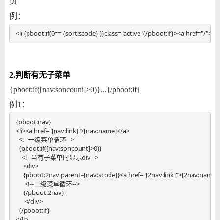
页
例：
<li {pboot:if(0=='{sort:scode}')}class="active"{/pboot:if}><a href="/">
2.判断有无子菜单
{pboot:if([nav:soncount]>0)}...{/pboot:if}
例1：
{pboot:nav} 

<li><a href="[nav:link]">[nav:name]</a> 

  <!--一级菜单循环-->

  {pboot:if([nav:soncount]>0)}  

    <!--当有子菜单时显示div-->

     <div>

     {pboot:2nav parent=[nav:scode]}<a href="[2nav:link]">[2nav:name]<
      <!--二级菜单循环-->

     {/pboot:2nav}

      </div>

  {/pboot:if}

</li>
