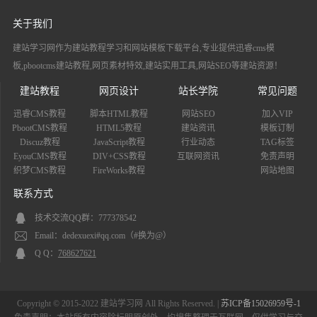
关于我们
建站学习网作为建站教程学习和网站模板下载平台,专业提供迅睿cms模
板,pbootcms建站教程,网页素材特效,建站实用工具,网站SEO等建站资源！
建站教程
网页设计
站长学院
常见问题
迅睿CMS教程
脚本HTML教程
网站SEO
加入VIP
PbootCMS教程
HTML5教程
建站资讯
模板订制
Discuz教程
JavaScript教程
行业动态
TAG标签
EyouCMS教程
DIV+CSS教程
互联网资讯
免责声明
织梦CMS教程
FireWorks教程
网站地图
联系方式
技术交流QQ群：777378542
Email：dedexuexi#qq.com（#换为@）
Q Q：
768627621
Copyright © 2015-2022 建站学习网 All Rights Reserved. |
苏ICP备15026959号-1