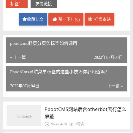
标签：
友情链接
收藏此文
赞一下！(
0
)
打赏本站
pbootcms翻页分页条标签如何调用
« 上一篇
2022年07月04日
PbootCms导航菜单标签的这些小技巧你都知道吗？
2022年07月04日
下一篇 »
PbootCMS网站后台otherbot爬行怎么
屏蔽
2024-04-10
0
阅读