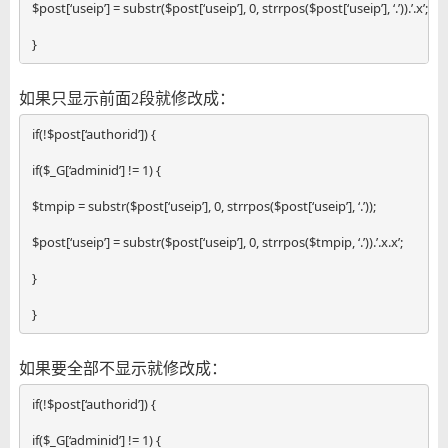
$post[‘useip’] = substr($post[‘useip’], 0, strrpos($post[‘useip’], ‘.’)).’.x’;

}
如果只显示前面2段就修改成：
if(!$post[‘authorid’]) {

if($_G[‘adminid’] != 1) {

$tmpip = substr($post[‘useip’], 0, strrpos($post[‘useip’], ‘.’));

$post[‘useip’] = substr($post[‘useip’], 0, strrpos($tmpip, ‘.’)).’.x.x’;

}

}
如果要全部不显示就修改成：
if(!$post[‘authorid’]) {

if($_G[‘adminid’] != 1) {
