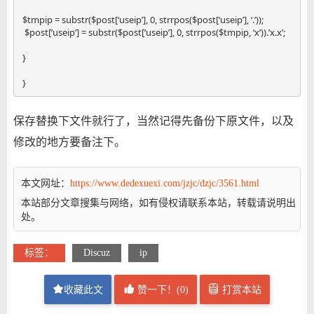
$tmpip = substr($post[‘useip’], 0, strrpos($post[‘useip’], ‘.’));

 $post[‘useip’] = substr($post[‘useip’], 0, strrpos($tmpip, ‘x’)).’x.x’;

}

}
保存替换下文件就行了，当然记得先备份下原文件，以及
修改的地方要备注下。
本文网址：
https://www.dedexuexi.com/jzjc/dzjc/3561.html
本站部分文章搜集与网络，如有侵权请联系本站，转载请说明出
处。
标签：
Discuz
ip
收藏此文
赞一下！(
0
)
打赏本站