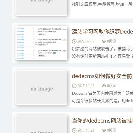
找到文章模型,字段管理,增加一
建站学习网教你织梦Ded
2022-07-05
0
阅读
织梦建的网站被攻击了，被挂马
没有定时更新网站补丁才容易受攻
站。 用织梦dedecms建立的网
dedecms如何做好安全
2017-10-22
0
阅读
Dedecms 做为国内使用最为
可是令很多站长头疼的是，用de
怕的是，还有可能被搜索引擎惩罚
当你的dedecms网站
2017-10-22
0
阅读