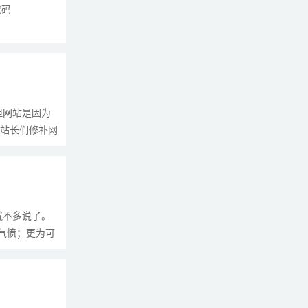
代码
但网站是因为
鸟站长们修补网
就不多说了。
人气愤；更为可