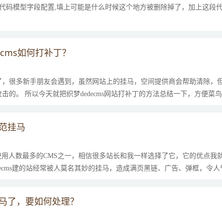
段代码模型字段配置,填上可能是什么时候这个地方被删除掉了，加上这段
ecms如何打补丁？
了，很多新手朋友会遇到，虽然网站上的挂马，空间提供商会帮助清除，
击的。 所以今天就把织梦dedecms网站打补丁的方法总结一下，方便菜
站，需要经常打补丁来保证网站的安全，但是...
防范挂马
广泛使用人数最多的CMS之一，相信很多站长和我一样选择了它，它的优点我
decms建的站经常被人莫名其妙的挂马，造成满页黑链、广告、弹框，令
，辛辛苦苦建立的站，眼睁睁的看它权重下降，收...
被挂马了，要如何处理？