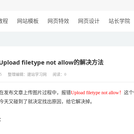
！
教程
网站模板
网页特效
网页设计
站长学院
ad filetype not allow的解决方法
5
整理编辑：建站学习网
阅读：
0
在发布文章上传图片过程中，报错
Upload filetype not allow！
这个
今天又碰到了就决定找出原因，给它解决掉。
：