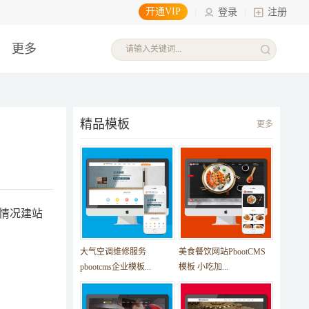
开通VIP
|
登录
|
注册
更多
精品模板
更多
情况建站
大气空调维修服务
美食餐饮网站PbootCMS
pbootcms企业模板...
模板 小吃加...