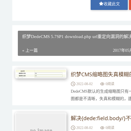
收藏此文
织梦DedeCMS 5.7SP1 download.php url重定向漏洞的
« 上一篇
2017年0
织梦CMS缩略图失真模糊
2022-08-02
0
阅读
DedeCMS默认的生成缩略图
图都是不清晰，失真和模糊的，建
一、打开设置：系统-附...
解决{dede:field.body
2022-08-02
0
阅读