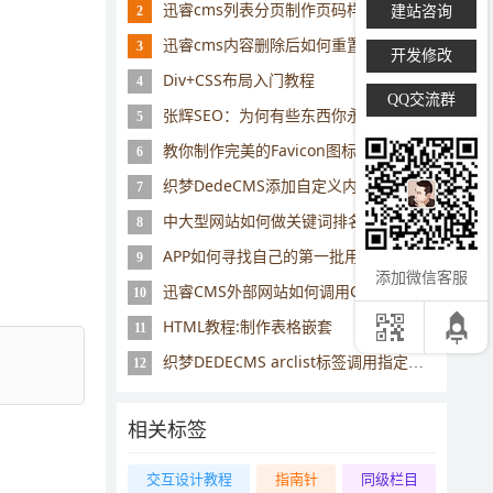
迅睿cms列表分页制作页码样式的思路
建站咨询
2
迅睿cms内容删除后如何重置id序号？
3
开发修改
Div+CSS布局入门教程
4
QQ交流群
张辉SEO：为何有些东西你永远学不来
5
教你制作完美的Favicon图标
6
织梦DedeCMS添加自定义内容模型 前台调用不出值
7
中大型网站如何做关键词排名
8
APP如何寻找自己的第一批用户
9
添加微信客服
迅睿CMS外部网站如何调用CMS数据
10
HTML教程:制作表格嵌套
11
织梦DEDECMS arclist标签调用指定文章ID
12
相关标签
交互设计教程
指南针
同级栏目